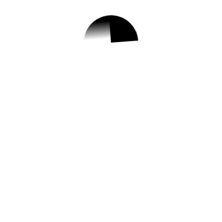
 3 및 주간 소식 – 2
구 동행일자리(舊공공근로) 사업 참여자 모집//[양원] 2
공연//노인일자리 및 사회활동지원 사업 전담인력 채용 공고/