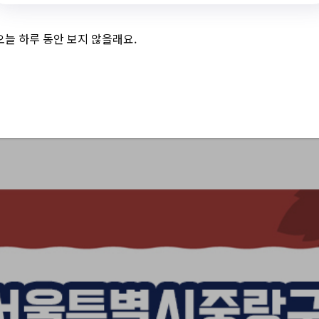
 3 및 주간 소식 – 2
오늘 하루 동안 보지 않을래요.
상봉] [다시배움1750] 오페라의 밤 해설공연//[모집] 
 중화 마중 마을활력소 공간지기 단체(모임) 모집 (재공고)