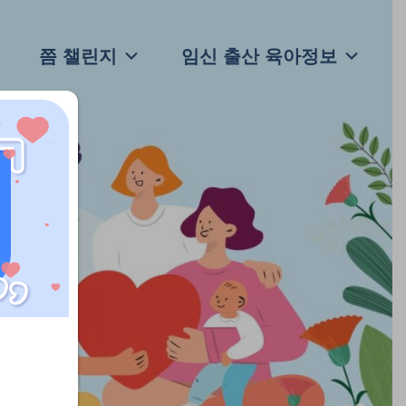
쯤 챌린지
임신 출산 육아정보