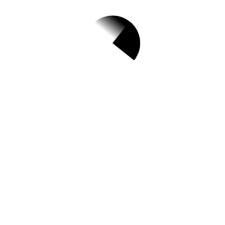
서울특별시중구 Top
3 및 주간 소식 –
20230616
6월 16, 2023
라떼는 놓고/ 에어팟은 빼고 「소통인문
학」//(북스타트 부모교육)아이의 세상을 열어
주는 부모의 언어를 만나다//[모집]임산부/ 영
유아 영양지원 프로그램 「영양플러스」//신당
동 어린이 내꿈동 페스티벌 안내//건축심의도