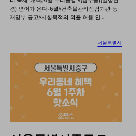
리 축제’ 개최//6월 누리공감 //(접수중)(일정변
경) 영어가 온다-6월//건축물관리점검기관 등
재명부 공고//시험목적의 외출 허용 안…
서울특별시