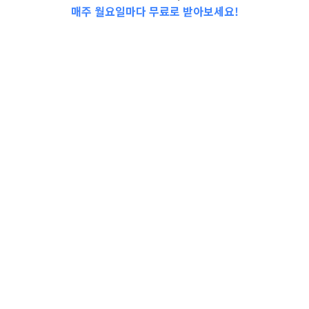
매주 월요일마다 무료로 받아보세요!
(초등 독서) 슬기로운 문해력 쑥쑥 책읽기
1//(북스타트 부모교육)아이의 세상을 열어주
는 부모의 언어를 만나다//[중구청X중장년내일
센터] 최재천교수 ‘중장년을 위한 인생공부’ 강
의 안내//[모집]임산부/ 영유아 영양지원 프로
그램 「영양플러스」//어울림도서관 6월 환경
의 달 프로그램 …
서울특별시