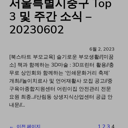
서울특별시중구 Top
3 및 주간 소식 –
20230602
6월 2, 2023
[북스타트 부모교육] 슬기로운 부모생활//[미꿈
소] 책과 함께하는 3D마술 : 3D프린터 활용//충
무로 상인회와 함께하는 ‘인쇄문화거리 축제’
개최//놀이치료사 및 언어재활사 모집 공고//중
구육아종합지원센터 어린이집 안전관리 전문
요원 최종..//산림동 상생지식산업센터 공급 안
내문//…
1
2
3
4
←
이전 페이지