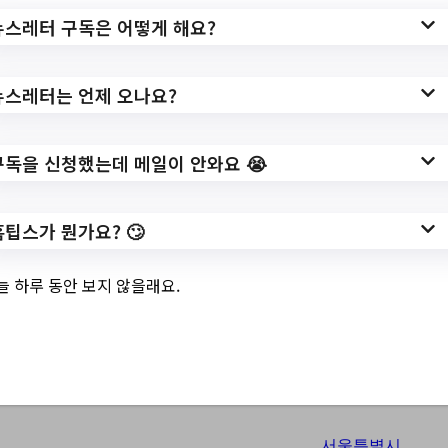
서울특별시중구 Top
뉴스레터 구독은 어떻게 해요?
3 및 주간 소식 –
20230614
뉴스레터는 언제 오나요?
구독을 신청했는데 메일이 안와요 😭
6월 14, 2023
(북스타트 부모교육)아이의 세상을 열어주는
부모의 언어를 만나다//6월 〈청소년 슬금슬금
홈팁스가 뭔가요? 🙄
경제스쿨〉 운영 및 신청 안내//온통중구 인생
네컷 이벤트 참여 안내//신당동 어린이 내꿈동
늘 하루 동안 보지 않을래요.
페스티벌 안내//[1차서류전형 합격자발표] 중
구여성새로일하기센터 직원 채용 서류전형 합
격자 명단 및 면접…
서울특별시