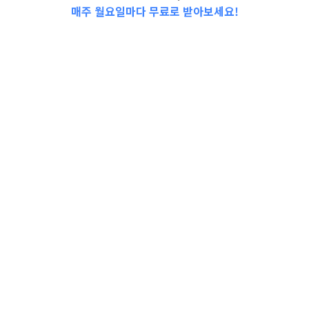
매주 월요일마다 무료로 받아보세요!
★[부모특강]★ 당황하지 않고 웃으면서하는
자녀 성교육//“반지하·노후 저층주택 `안심 집
수리` 참여하세요!“//2023 강북구 역사 골든벨
개최 안내//★[보육주간]★ 당황하지 않고 웃으
면서 하는 자녀 성교육 (우리 아이 첫 성교육)//
강북 도시농업체험장 어린이텃밭 체험//서울
시…
서울특별시