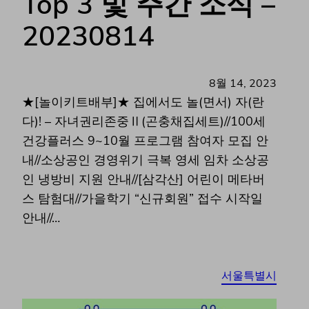
Top 3 및 주간 소식 –
20230814
8월 14, 2023
★[놀이키트배부]★ 집에서도 놀(면서) 자(란
다)! – 자녀권리존중Ⅱ(곤충채집세트)//100세
건강플러스 9~10월 프로그램 참여자 모집 안
내//소상공인 경영위기 극복 영세 임차 소상공
인 냉방비 지원 안내//[삼각산] 어린이 메타버
스 탐험대//가을학기 “신규회원” 접수 시작일
안내//…
서울특별시