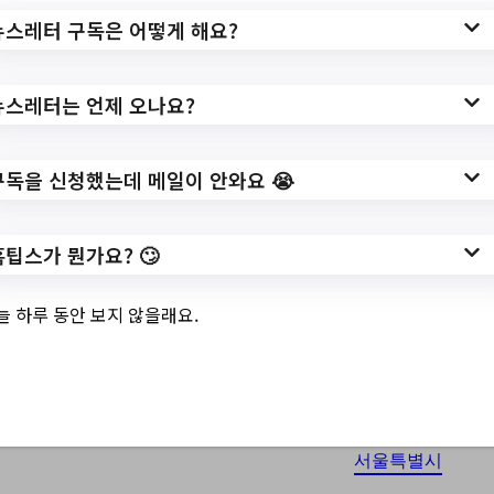
서울특별시강북구
뉴스레터 구독은 어떻게 해요?
Top 3 및 주간 소식 –
20230918
뉴스레터는 언제 오나요?
구독을 신청했는데 메일이 안와요 😭
9월 18, 2023
2023 난나 클라이밍 페스티벌 안내//2023년
강북구 1인가구 공모사업 「해피투게더」 참
홈팁스가 뭔가요? 🙄
여자 모집//[강북청소년]9월 3D팬 메이커 가족
반 안내//[아빠와 함께하는 클로버 체험] 왼쪽-
늘 하루 동안 보지 않을래요.
오른쪽(18-19년생)//[부모교육] 우리아이와 통
하고 싶다. (말이 늦은 유아언어지원 )//[부…
서울특별시