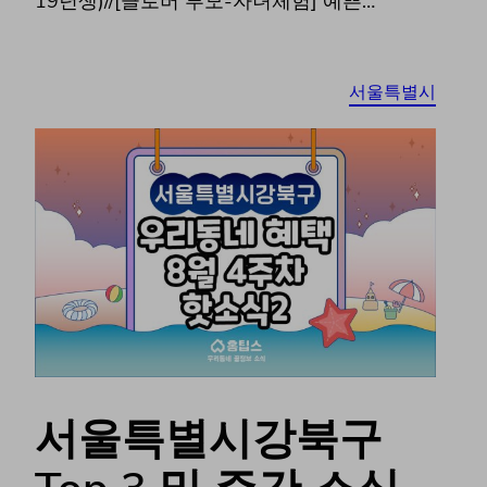
19년생)//[클로버 부모-자녀체험] 예쁜…
서울특별시
서울특별시강북구