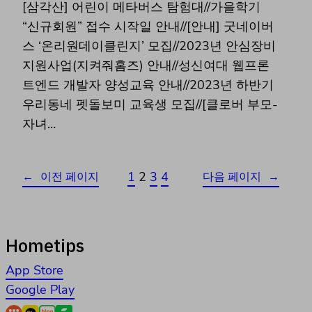
[삼각산] 어린이 메타버스 탐험대//가을학기
“신규회원” 접수 시작일 안내//[안내] 굿네이버
스 ‘온리원데이클린지’ 모집//2023년 안심장비
지원사업(지켜줘홈즈) 안내//성신여대 웹프론
트엔드 개발자 양성교육 안내//2023년 하반기
우리동네 펫돌보미 교육생 모집//[클로버 부모-
자녀…
1
2
3
4
←
이전 페이지
다음 페이지
→
Hometips
App Store
Google Play