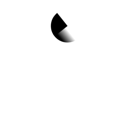
서울특별시강북구
Top 3 및 주간 소식 –
20231004
10월 4, 2023
★[보육주간]★ 당황하지 않고 웃으면서 하는
자녀 성교육 (우리 아이 첫 성교육)//강북 도시
농업체험장 어린이텃밭 체험//서울시 청년 해
외봉사단 1기 단원 모집//2023 난나 클라이밍
페스티벌 안내//2023년 강북구 1인가구 공모