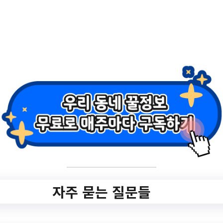
사업 「해피투게더」 참여자 모집//[강북청소
년]9월 …
서울특별시
자주 묻는 질문들