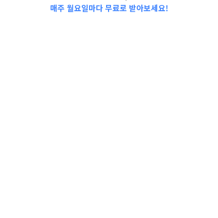
매주 월요일마다 무료로 받아보세요!
2023년 하반기 우리동네 펫돌보미 교육생 모
집//2023년 8월 가족사랑의 날 「야구 관
람」//2023년 둔촌청소년문화의집 청소년 동
아리 모집//서울특별시 강동구 시간선택제임기
제마급공무원 채용 재공고(물리치료사)//[동네
방네 평생학습관] ‘오일파스텔로 그리는 풍경
화’ 수강생 모집//…
서울특별시