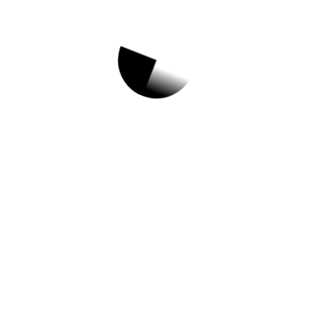
서울특별시강동구
Top 3 및 주간 소식 –
20230802
8월 2, 2023
서울특별시 강동구 시간선택제임기제마급공
무원 채용 재공고(물리치료사)//[동네방네 평생
학습관] ‘오일파스텔로 그리는 풍경화’ 수강생
모집//[강일보건지소] 창의쑥쑥! 육아코칭//싱거
워도 맛있는 건강밥상 프로그램 참여자 모