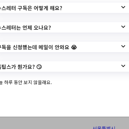
서울특별시강동구
뉴스레터 구독은 어떻게 해요?
Top 3 및 주간 소식 –
20230727
뉴스레터는 언제 오나요?
구독을 신청했는데 메일이 안와요 😭
7월 27, 2023
싱거워도 맛있는 건강밥상 프로그램 참여자 모
집//[강동구1인가구지원센터] 강동싱글이는 8
홈팁스가 뭔가요? 🙄
월에 뭐해?//[강동구가족센터] 아빠와 자녀가
함께하는 디딤돌 부모학교 _토요일은 아빠가
늘 하루 동안 보지 않을래요.
좋아//[강동50플러스센터] 8월 교육프로그램
수강생 모집//2023. 하반기 찾아가는 평생학습
‘누구나 배…
서울특별시