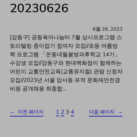
20230626
6월 26, 2023
[강동구] 공동육아나눔터 7월 상시프로그램 스
토리텔링 종이접기 참여자 모집//초등 여름방
학 프로그램 「온동네돌봄방과후학교 14기」
수강생 모집//강동구와 현대백화점이 함께하는
어린이 교통안전교육(교통뮤지컬) 관람 신청자
모집//2023년 서울 암사동 유적 문화재안전경
비원 공개채용 최종합…
1
2
3
4
←
이전 페이지
다음 페이지
→