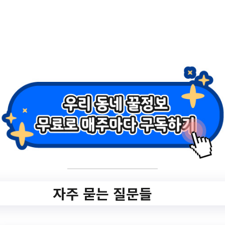
집//[강동구1인가구지원센터] 강동싱글이는 8
월에 뭐해?//서울특별…
서울특별시
자주 묻는 질문들