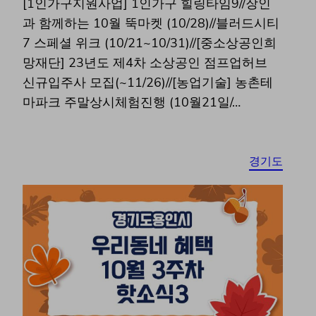
[1인가구지원사업] 1인가구 힐링타임9//장인
과 함께하는 10월 뚝마켓 (10/28)//블러드시티
7 스페셜 위크 (10/21~10/31)//[중소상공인희
망재단] 23년도 제4차 소상공인 점프업허브
신규입주사 모집(~11/26)//[농업기술] 농촌테
마파크 주말상시체험진행 (10월21일/…
경기도