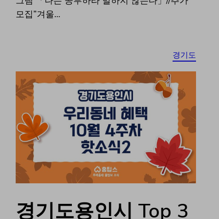
그램 「나는 공부하라 말하지 않는다」//추가
모집”겨울…
경기도
경기도용인시 Top 3