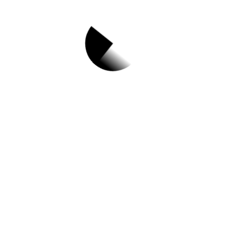
경기도용인시 Top 3
및 주간 소식 –
20231121
11월 21, 2023
도파민 뿜뿜! 용인의 익사이팅한 여행 코
스!//[농업기술] 맞춤형 컴퓨터 교육 안내(11월
~12월)//수능생 종일권 특별우대 (~12/31)//[교
육]2024년 정기강좌 일정 공지 안내(12월 중
순 이후 게시 예정)//2023년 다자녀가구 전세