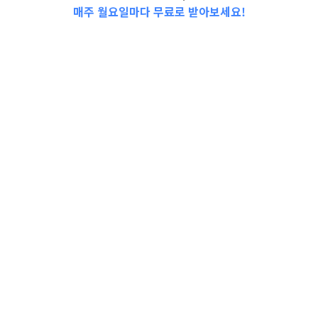
매주 월요일마다 무료로 받아보세요!
2023년 2학기 주거비 장학금 선발 확정 안
내//[1인가구지원사업] 1인가구 영화보
자!!!//2024년도 서부권역 공원관리 기간제근로
자 모집 공고//도파민 뿜뿜! 용인의 익사이팅한
여행 코스!//수능생 종일권 특별우대
(~12/31)//[농업기술] 맞춤형 컴퓨터 교육 안내
(11월~1…
경기도