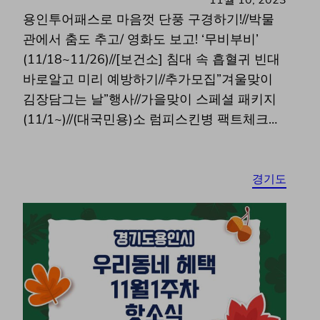
11월 10, 2023
용인투어패스로 마음껏 단풍 구경하기!//박물
관에서 춤도 추고/ 영화도 보고! ‘무비부비’
(11/18~11/26)//[보건소] 침대 속 흡혈귀 빈대
바로알고 미리 예방하기//추가모집”겨울맞이
김장담그는 날”행사//가을맞이 스페셜 패키지
(11/1~)//(대국민용)소 럼피스킨병 팩트체크…
경기도