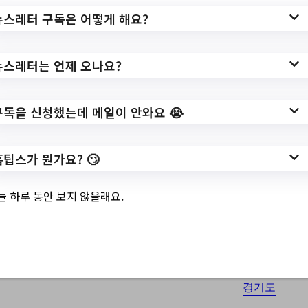
및 주간 소식 –
뉴스레터 구독은 어떻게 해요?
20231116
뉴스레터는 언제 오나요?
11월 16, 2023
구독을 신청했는데 메일이 안와요 😭
경기도 자립준비청년을 위한 멘토-멘티 함께
서기사업 멘토모집//2023년 다자녀가구 전세
자금 대출이자 지원사업 신청자 모집 (3차)//[교
홈팁스가 뭔가요? 🙄
육]2024년 정기강좌 일정 공지 안내(12월 중
순 이후 게시 예정)//용인투어패스로 마음껏 단
늘 하루 동안 보지 않을래요.
풍 구경하기!//박물관에서 춤도 추고/ 영화도 보
고! …
경기도