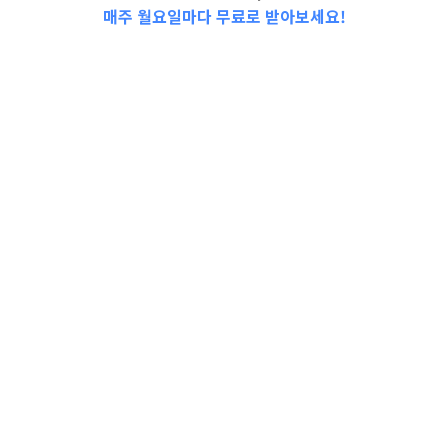
매주 월요일마다 무료로 받아보세요!
2024년도 후계농업경영인 산업기능요원 모
집//[강사모집] 공공체육시설 단시간근로자 모
집 공고//2023년 행복마을관리소 지킴이 및 사
무원 하반기 채용 연장 공고//부모자녀체험프
로그램(오감활동 – 나는야 제빵사)//2023년 남
한산성면 농지이용관리지원사업[농지대장 일
제정비] 업무보조원…
경기도