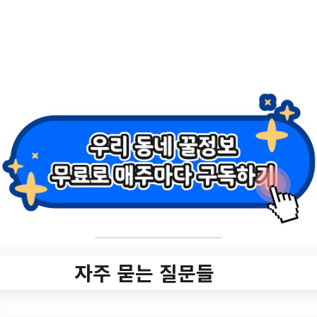
고)//2023년 광주시 발달장애인 부모상담서비
스 제공기관 단가현황/…
경기도
자주 묻는 질문들