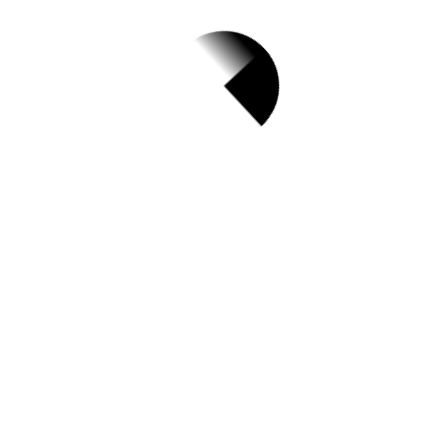
경기도광주시 Top 3
및 주간 소식 –
20230614
6월 14, 2023
공연(파우파우 매직버블쇼)//2023년 남한산성
면 농지이용관리지원사업[농지대장 일제정비]
업무보조원(기간제) 모집 공고//2023 동남아
해외시장개척단 운영사업 참가기업 모집//식품
위생법 위반업소 행정처분 공시송달(공