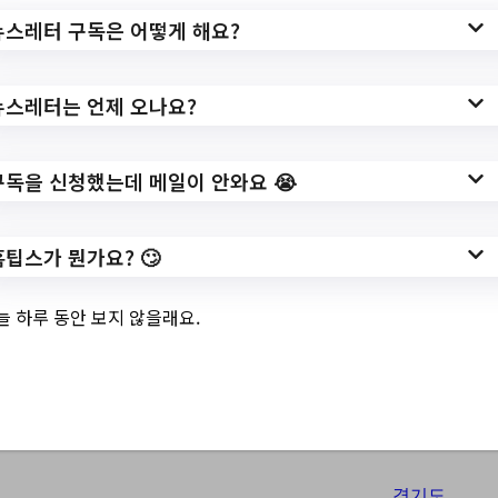
경기도광주시 Top 3
뉴스레터 구독은 어떻게 해요?
및 주간 소식 –
20230612
뉴스레터는 언제 오나요?
구독을 신청했는데 메일이 안와요 😭
6월 12, 2023
클로버부모교육(멋진아이)//2023년 방학맞이
가족과 함께하는 치아교실 안내//내가 그린 그
홈팁스가 뭔가요? 🙄
림으로 금연 도전//2023년 농민기본소득 지원
사업 2차 신청일정 안내//프로그램 안내 일일입
늘 하루 동안 보지 않을래요.
장 평일(월-금)//제63회 현충일 나라사랑 태극
기 달기 운동 안내 및 홍보//탄벌동 소식지 「모
두의…
경기도