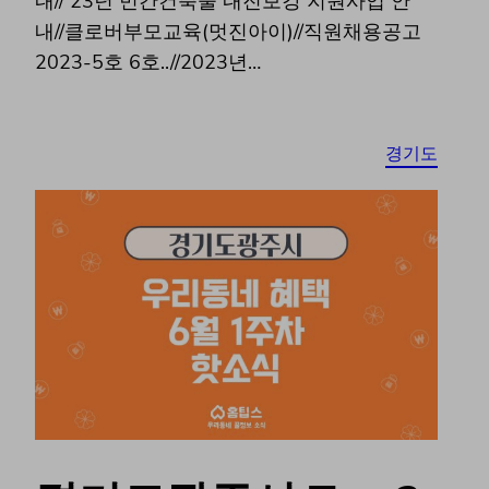
내//’23년 민간건축물 내진보강 지원사업 안
내//클로버부모교육(멋진아이)//직원채용공고
2023-5호 6호..//2023년…
경기도