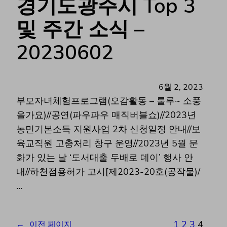
경기도광주시 Top 3
및 주간 소식 –
20230602
6월 2, 2023
부모자녀체험프로그램(오감활동 – 룰루~ 소풍
을가요)//공연(파우파우 매직버블쇼)//2023년
농민기본소득 지원사업 2차 신청일정 안내//보
육교직원 고충처리 창구 운영//2023년 5월 문
화가 있는 날 ‘도서대출 두배로 데이’ 행사 안
내//하천점용허가 고시[제2023-20호(공작물)/
…
1
2
3
4
←
이전 페이지