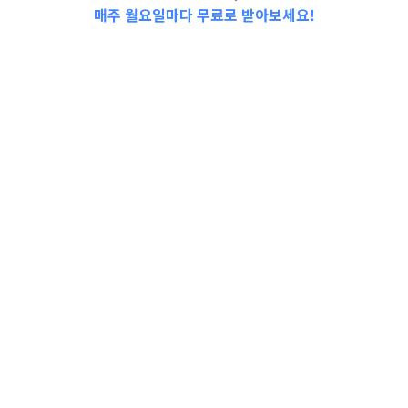
매주 월요일마다 무료로 받아보세요!
원주시 소상공인 U+ 맞춤형 컨설팅 지원사업//
미래농업교육원 2023년 10월중 과정 입교 신
청 안내//” 강릉 오션시티 아이파크”기관추천
특별공급 홍보//코로나19 감염병 등급(2급→4
급) 조정에 따른 보건소 안내//주택건설공사 감
리자（전기） 지정 공고[…
강원특별자치도