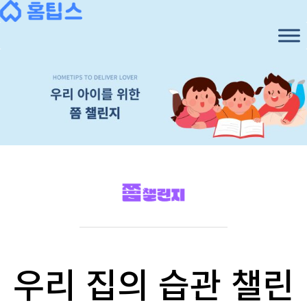
우리 집의 습관 챌린