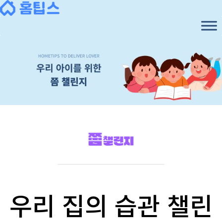
우리 집의 습관 챌린