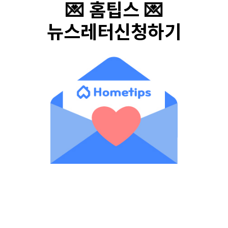
💌 홈팁스 💌
뉴스레터신청하기