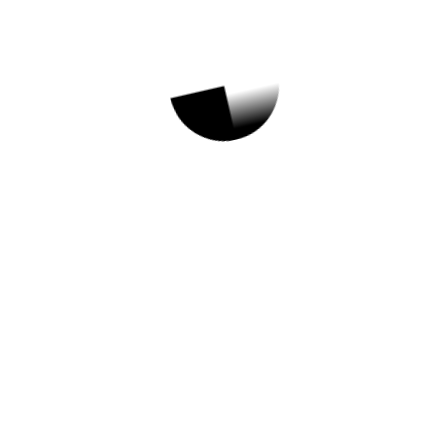
서울특별시
서울특별시광진구 Top 3
및 주간 소식 – 20231122
[웹툰창작체험관] 11월 문화가 있는
수요일 웹툰 창작 체험 //12월 건강
강좌 특강 안내//2024학년도…
더보기