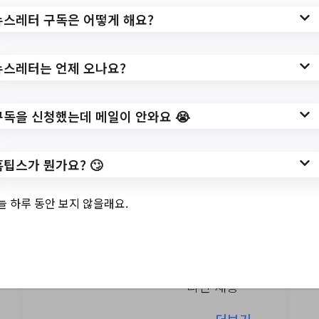
뉴스레터 구독은 어떻게 해요?
뉴스레터는 언제 오나요?
구독을 신청했는데 메일이 안와요 😭
서울특별시
서울특별시관악구 Top 3
홈팁스가 뭔가요? 🙄
및 주간 소식 – 20231122
늘 하루 동안 보지 않을래요.
[온라인접수] 엄마 아빠 티카
페//2023년 1인가구 안심장비 추가
신청 안내//2024 공중화장실 청소관
리인 채용…