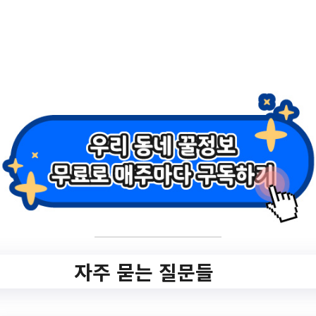
서울특별시
서울특별시중구 Top 3 및
주간 소식 – 20231122
[초등4-6학년] 어린이 로봇 공작소//
아로마 테라피 클래스_리스형 인센
스 만들기//2024 겨울독서교실] 논
어야 놀자//동대문 바이어라운지…
더보기
자주 묻는 질문들