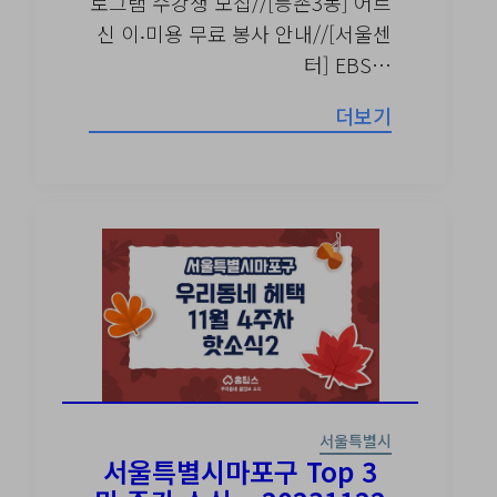
로그램 수강생 모집//[등촌3동] 어르
신 이‧미용 무료 봉사 안내//[서울센
터] EBS…
더보기
서울특별시
서울특별시마포구 Top 3