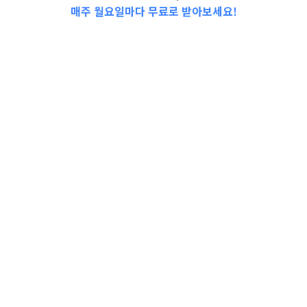
2024-1학기 서울디지털대학교 신편
매주 월요일마다 무료로 받아보세요!
입생 모집 안내(구로구민 대상)//채
용정보 구로문화재단 정규직(기술직
7급) 공개모집 채용공고//[구로기적]
이상진…
더보기