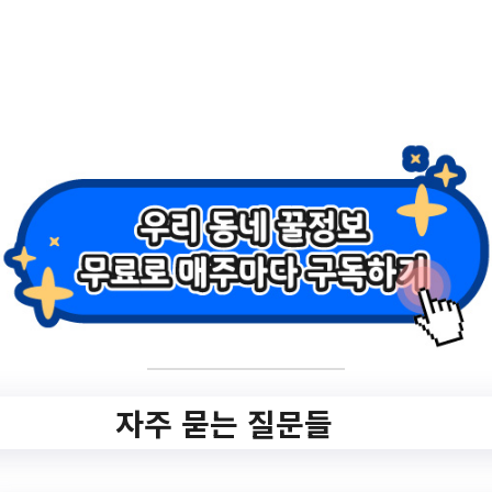
pno=060201&mode=view&idx=4429
작성일: 2023-11-22 ~ 2023-11-28
2.
[동작키즈카페 흑
석동2호점] 11월 4
주 동실동실-ABC
놀이 만2~3세 (1회
차)
자주 묻는 질문들