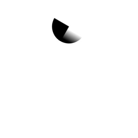
1.
[동작키즈카페 상
도1동점] 11월 동실
동실 쿡쿡놀이(1회
차)
✅ 지원 소식 상세 보기 ▼
https://www.hometip.so/bridge/[동작키즈
카페 상도1동점] 11월 동실동실 쿡쿡놀이
(1회차)/?
url=https://dccic.go.kr/html/sub/index.php?