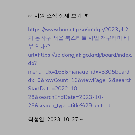
✅ 지원 소식 상세 보기 ▼
https://www.hometip.so/bridge/2023년 2
차 동작구 서울 북스타트 사업 책꾸러미 배
부 안내/?
url=https://lib.dongjak.go.kr/dj/board/index.
do?
menu_idx=168&manage_idx=330&board_i
dx=0&rowCount=10&viewPage=2&search
StartDate=2022-10-
28&searchEndDate=2023-10-
28&search_type=title%2Bcontent
작성일: 2023-10-27 ~