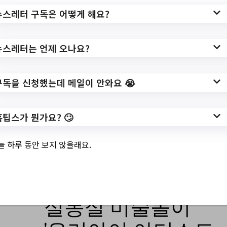
✅ 지원 소식 상세 보기 ▼
뉴스레터 구독은 어떻게 해요?
https://www.hometip.so/bridge/[동작키즈
카페 흑석동2호점] 11월 4주 동실동실-
뉴스레터는 언제 오나요?
ABC놀이 만2~3세 (1회차)/?
url=https://dccic.go.kr/html/sub/index.php?
pno=060201&mode=view&idx=4536
구독을 신청했는데 메일이 안와요 😭
작성일: 2023-11-22 ~ 2023-11-26
홈팁스가 뭔가요? 🙄
늘 하루 동안 보지 않을래요.
3.
[동작키즈카페 신
대방2동점] 11월 동
실동실 미술놀이