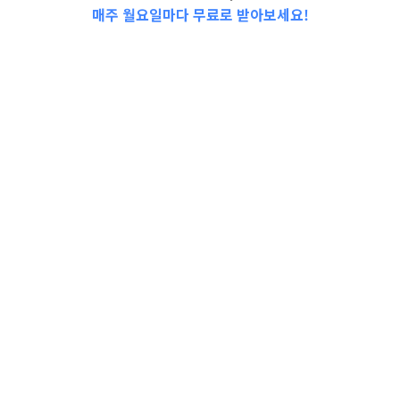
매주 월요일마다 무료로 받아보세요!
📩Top 3 소식❕