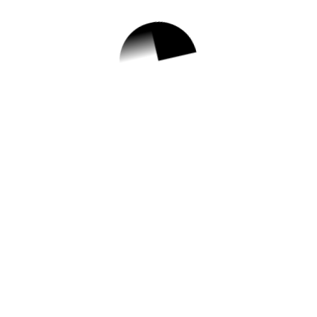
1.
서울형 육아휴직장
려금 지원 안내
✅ 지원 소식 상세 보기 ▼
https://www.hometip.so/bridge/서울형 육아
휴직장려금 지원 안내/?
url=https://www.nowon.kr/www/user/bbs/B
D_selectBbs.do?
q_bbsCode=1001&q_bbscttSn=2023112
1145337824
작성일: 2023-11-21 ~