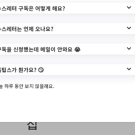
_cntr/ntce/RegionNotice.do?
뉴스레터 구독은 어떻게 해요?
method=getRegionNotice&noticeCmmnSe
No=1&bbscttSn=14697&fileyn=Y&searchC
ondition=&gubunSearch=&searchKeyword
뉴스레터는 언제 오나요?
=&pageIndex=1
작성일: 2023-11-20 ~
구독을 신청했는데 메일이 안와요 😭
홈팁스가 뭔가요? 🙄
3.
가족 참여형 건강증
늘 하루 동안 보지 않을래요.
진프로그램 "건강
홈밀트" 대상자 모
집