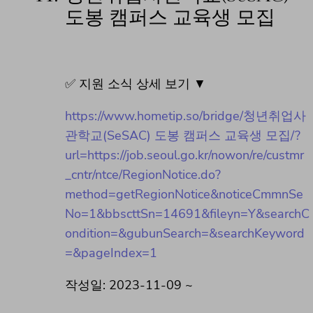
도봉 캠퍼스 교육생 모집
✅ 지원 소식 상세 보기 ▼
https://www.hometip.so/bridge/청년취업사
관학교(SeSAC) 도봉 캠퍼스 교육생 모집/?
url=https://job.seoul.go.kr/nowon/re/custmr
_cntr/ntce/RegionNotice.do?
method=getRegionNotice&noticeCmmnSe
No=1&bbscttSn=14691&fileyn=Y&searchC
ondition=&gubunSearch=&searchKeyword
=&pageIndex=1
작성일: 2023-11-09 ~