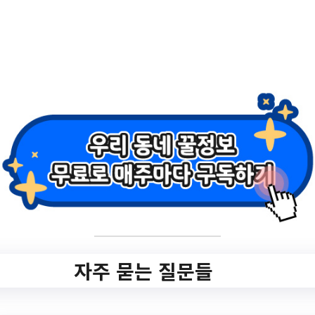
2.
[강남구] 2023. 12월
구인기업 초대의 날
기업참여 안내
✅ 지원 소식 상세 보기 ▼
https://www.hometip.so/bridge/[강남구]
2023. 12월 구인기업 초대의 날 기업참여
자주 묻는 질문들
안내/?
url=https://job.seoul.go.kr/nowon/re/custmr