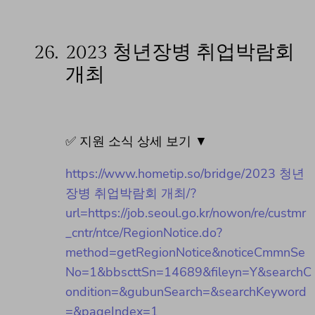
26.
2023 청년장병 취업박람회
개최
✅ 지원 소식 상세 보기 ▼
https://www.hometip.so/bridge/2023 청년
장병 취업박람회 개최/?
url=https://job.seoul.go.kr/nowon/re/custmr
_cntr/ntce/RegionNotice.do?
method=getRegionNotice&noticeCmmnSe
No=1&bbscttSn=14689&fileyn=Y&searchC
ondition=&gubunSearch=&searchKeyword
=&pageIndex=1