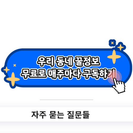
2.
마포 신진예술인들
의 무대/ 예술로업
싸이클 [M-콘텐츠
페스티벌] 개최!
✅ 지원 소식 상세 보기 ▼
https://www.hometip.so/bridge/마포 신진예
술인들의 무대/ 예술로업싸이클 [M-콘텐츠
자주 묻는 질문들
페스티벌] 개최!/?
url=https://www.mfac.or.kr/communication/
notice_all_list.jsp?sc_type=1