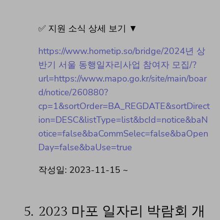
✅ 지원 소식 상세 보기 ▼
https://www.hometip.so/bridge/2024년 상
반기 서울 동행일자리사업 참여자 모집/?
url=https://www.mapo.go.kr/site/main/boar
d/notice/260880?
cp=1&sortOrder=BA_REGDATE&sortDirect
ion=DESC&listType=list&bcId=notice&baN
otice=false&baCommSelec=false&baOpen
Day=false&baUse=true
작성일: 2023-11-15 ~
5.
2023 마포 일자리 박람회 개