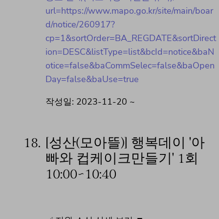
url=https://www.mapo.go.kr/site/main/boar
d/notice/260917?
cp=1&sortOrder=BA_REGDATE&sortDirect
ion=DESC&listType=list&bcId=notice&baN
otice=false&baCommSelec=false&baOpen
Day=false&baUse=true
작성일: 2023-11-20 ~
18.
[성산(모아뜰)] 행복데이 '아
빠와 컵케이크만들기' 1회
10:00~10:40