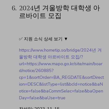
6.
2024년 겨울방학 대학생 아
르바이트 모집
✅ 지원 소식 상세 보기 ▼
https://www.hometip.so/bridge/2024년 겨
울방학 대학생 아르바이트 모집/?
url=https://www.mapo.go.kr/site/main/boar
d/notice/260885?
cp=1&sortOrder=BA_REGDATE&sortDirect
ion=DESC&listType=list&bcId=notice&baN
otice=false&baCommSelec=false&baOpen
Day=false&baUse=true
작성일: 2023-11-15 ~