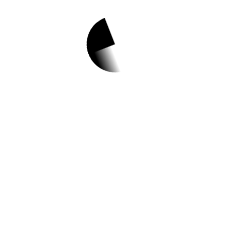
1.
2023 마포구 보육성
장대회
✅ 지원 소식 상세 보기 ▼
https://www.hometip.so/bridge/2023 마포
구 보육성장대회/?
url=https://www.mcic.or.kr/sub/education/e
ducation.php
작성일: 2023-11-20 ~ 2023-11-24