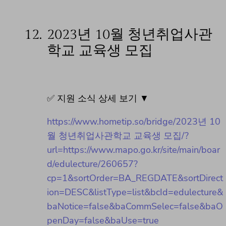
12.
2023년 10월 청년취업사관
학교 교육생 모집
✅ 지원 소식 상세 보기 ▼
https://www.hometip.so/bridge/2023년 10
월 청년취업사관학교 교육생 모집/?
url=https://www.mapo.go.kr/site/main/boar
d/edulecture/260657?
cp=1&sortOrder=BA_REGDATE&sortDirect
ion=DESC&listType=list&bcId=edulecture&
baNotice=false&baCommSelec=false&baO
penDay=false&baUse=true