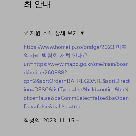
최 안내
✅ 지원 소식 상세 보기 ▼
https://www.hometip.so/bridge/2023 마포
일자리 박람회 개최 안내/?
url=https://www.mapo.go.kr/site/main/boar
d/notice/260888?
cp=2&sortOrder=BA_REGDATE&sortDirect
ion=DESC&listType=list&bcId=notice&baN
otice=false&baCommSelec=false&baOpen
Day=false&baUse=true
작성일: 2023-11-15 ~