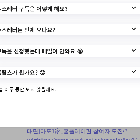
뉴스레터 구독은 어떻게 해요?
작성일: 2023-11-17 ~
뉴스레터는 언제 오나요?
3.
[1인가구/비대면]마
구독을 신청했는데 메일이 안와요 😭
포1家_홈플레이편
홈팁스가 뭔가요? 🙄
참여자 모집
늘 하루 동안 보지 않을래요.
✅ 지원 소식 상세 보기 ▼
https://www.hometip.so/bridge/[1인가구/비
대면]마포1家_홈플레이편 참여자 모집/?