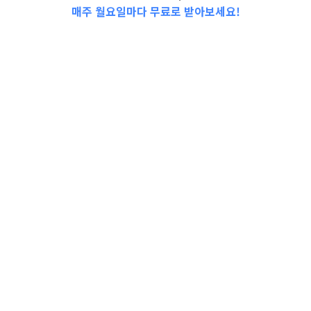
매주 월요일마다 무료로 받아보세요!
📩Top 3 소식❕