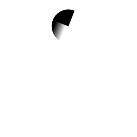
1.
불광천작은도서관
단기 근무자 채용 공
고
✅ 지원 소식 상세 보기 ▼
https://www.hometip.so/bridge/불광천작은
도서관 단기 근무자 채용 공고/?
url=https://lib.eplib.or.kr/infomation/notice.a
sp?mode=view&number=12003&page=1
작성일: 2023-11-14 ~