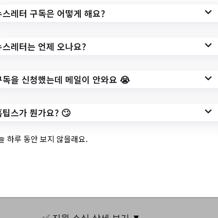
rchCtgry=&searchCnd=all&searchKrwd=&i
뉴스레터 구독은 어떻게 해요?
ntegrDeptCode=&pageIndex=1
뉴스레터는 언제 오나요?
작성일: 2023-11-13 ~
구독을 신청했는데 메일이 안와요 😭
3.
<아기랑 책이랑 11
홈팁스가 뭔가요? 🙄
월> 북스타트 엄마
늘 하루 동안 보지 않을래요.
북돋움 연계 프로그
램