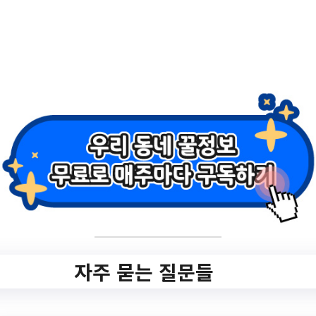
2.
2023년 은평구 소상
공인 교육(Scale-up)
신청 안내
✅ 지원 소식 상세 보기 ▼
https://www.hometip.so/bridge/2023년 은
평구 소상공인 교육(Scale-up) 신청 안내/?
자주 묻는 질문들
url=https://www.ep.go.kr/www/selectBbsN
ttView.do?
key=744&bbsNo=42&nttNo=273575&sea