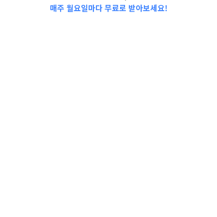
매주 월요일마다 무료로 받아보세요!
📩Top 3 소식❕