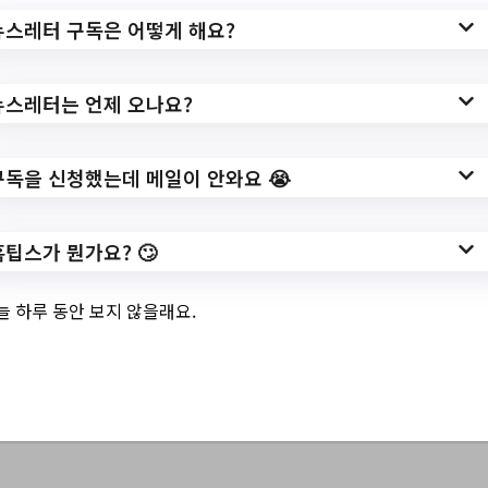
url=https://www.dongjak.go.kr/portal/bbs/B
뉴스레터 구독은 어떻게 해요?
0000022/view.do?
nttId=10670497&menuNo=200641&page
뉴스레터는 언제 오나요?
Index=1
작성일: 2023-11-13 ~
구독을 신청했는데 메일이 안와요 😭
홈팁스가 뭔가요? 🙄
3.
동작구 청년 맞춤형
늘 하루 동안 보지 않을래요.
공공주택 입주자 모
집공고 (2023년 2차)