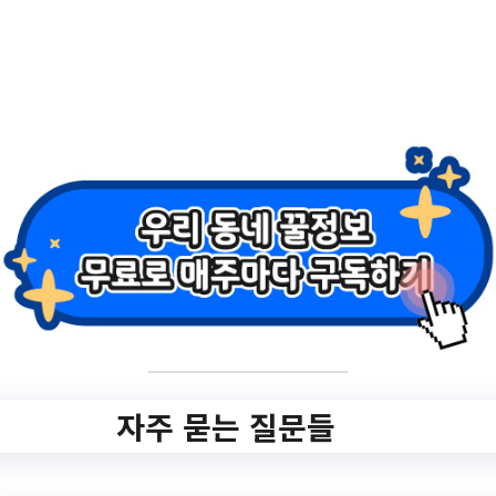
0000022/view.do?
nttId=10670510&menuNo=200641&page
Index=1
작성일: 2023-11-13 ~
2.
출산전 '임신맘도우
미' 지원 안내
✅ 지원 소식 상세 보기 ▼
자주 묻는 질문들
https://www.hometip.so/bridge/출산전 '임
신맘도우미' 지원 안내/?