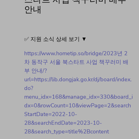
안내
✅ 지원 소식 상세 보기 ▼
https://www.hometip.so/bridge/2023년 2
차 동작구 서울 북스타트 사업 책꾸러미 배
부 안내/?
url=https://lib.dongjak.go.kr/dj/board/index.
do?
menu_idx=168&manage_idx=330&board_i
dx=0&rowCount=10&viewPage=2&search
StartDate=2022-10-
28&searchEndDate=2023-10-
28&search_type=title%2Bcontent