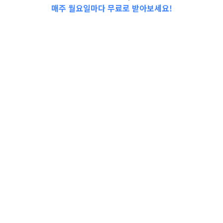
매주 월요일마다 무료로 받아보세요!
📩Top 3 소식❕