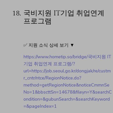
18.
국비지원 IT기업 취업연계
프로그램
✅ 지원 소식 상세 보기 ▼
https://www.hometip.so/bridge/국비지원 IT
기업 취업연계 프로그램/?
url=https://job.seoul.go.kr/dongjak/re/custm
r_cntr/ntce/RegionNotice.do?
method=getRegionNotice&noticeCmmnSe
No=1&bbscttSn=14678&fileyn=Y&searchC
ondition=&gubunSearch=&searchKeyword
=&pageIndex=1