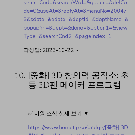
searchCnd=&searchWrd=&gubun=&delCo
de=0&useAt=&replyAt=&menuNo=20047
3&sdate=&edate=&deptId=&deptName=&
popupYn=&dept=&dong=&option1=&view
Type=&searchCnd2=&pageIndex=1
작성일: 2023-10-22 ~
10.
[중화] 3D 창의력 공작소: 초
등 3D펜 메이커 프로그램
✅ 지원 소식 상세 보기 ▼
https://www.hometip.so/bridge/[중화] 3D