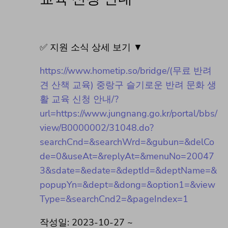
✅ 지원 소식 상세 보기 ▼
https://www.hometip.so/bridge/(무료 반려
견 산책 교육) 중랑구 슬기로운 반려 문화 생
활 교육 신청 안내/?
url=https://www.jungnang.go.kr/portal/bbs/
view/B0000002/31048.do?
searchCnd=&searchWrd=&gubun=&delCo
de=0&useAt=&replyAt=&menuNo=20047
3&sdate=&edate=&deptId=&deptName=&
popupYn=&dept=&dong=&option1=&view
Type=&searchCnd2=&pageIndex=1
작성일: 2023-10-27 ~