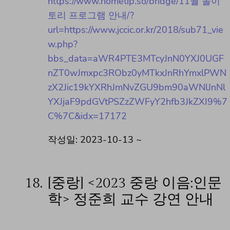
https://www.hometip.so/bridge/11월 놀이
토리 프로그램 안내/?
url=https://www.jccic.or.kr/2018/sub71_vie
w.php?
bbs_data=aWR4PTE3MTcyJnN0YXJ0UGF
nZT0wJmxpc3RObz0yMTkxJnRhYmxlPWN
zX2Jic19kYXRhJmNvZGU9bm90aWNlJnNl
YXJjaF9pdGVtPSZzZWFyY2hfb3JkZXI9%7
C%7C&idx=17172
작성일: 2023-10-13 ~
18.
[중랑] <2023 중랑 이음:인문
학> 정준희 교수 강연 안내