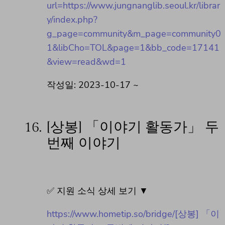
url=https://www.jungnanglib.seoul.kr/librar
y/index.php?
g_page=community&m_page=community0
1&libCho=TOL&page=1&bb_code=17141
&view=read&wd=1
작성일: 2023-10-17 ~
16.
[상봉] 「이야기 활동가」 두
번째 이야기
✅ 지원 소식 상세 보기 ▼
https://www.hometip.so/bridge/[상봉] 「이