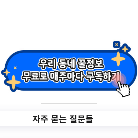
3&sdate=&edate=&deptId=&deptName=&
popupYn=&dept=&dong=&option1=&view
Type=&searchCnd2=&pageIndex=1
작성일: 2023-11-09 ~
2.
「2023 서울형 뉴딜
일자리 사업」 공공
도서관 전문사서양
성 사업 참여자 모집
자주 묻는 질문들
(재)공고