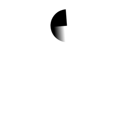
1.
2023년 정비구역 유
기견 예방활동 지원
사업 안내
✅ 지원 소식 상세 보기 ▼
https://www.hometip.so/bridge/2023년 정
비구역 유기견 예방활동 지원사업 안내/?
url=https://www.jungnang.go.kr/portal/bbs/
view/B0000002/31072.do?
searchCnd=&searchWrd=&gubun=&delCo
de=0&useAt=&replyAt=&menuNo=20047