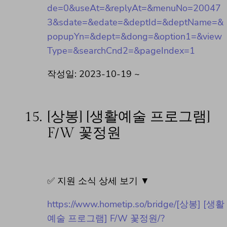
de=0&useAt=&replyAt=&menuNo=20047
3&sdate=&edate=&deptId=&deptName=&
popupYn=&dept=&dong=&option1=&view
Type=&searchCnd2=&pageIndex=1
작성일: 2023-10-19 ~
15.
[상봉] [생활예술 프로그램]
F/W 꽃정원
✅ 지원 소식 상세 보기 ▼
https://www.hometip.so/bridge/[상봉] [생활
예술 프로그램] F/W 꽃정원/?