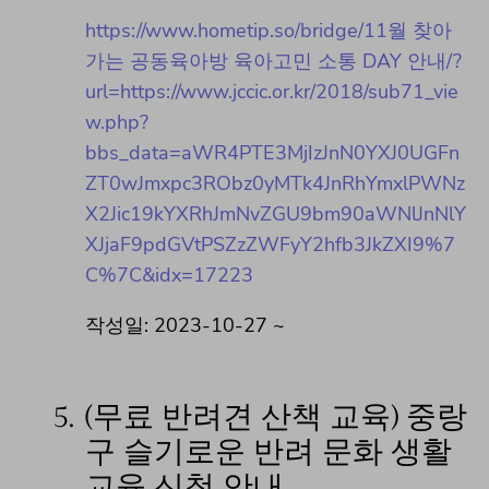
https://www.hometip.so/bridge/11월 찾아
가는 공동육아방 육아고민 소통 DAY 안내/?
url=https://www.jccic.or.kr/2018/sub71_vie
w.php?
bbs_data=aWR4PTE3MjIzJnN0YXJ0UGFn
ZT0wJmxpc3RObz0yMTk4JnRhYmxlPWNz
X2Jic19kYXRhJmNvZGU9bm90aWNlJnNlY
XJjaF9pdGVtPSZzZWFyY2hfb3JkZXI9%7
C%7C&idx=17223
작성일: 2023-10-27 ~
5.
(무료 반려견 산책 교육) 중랑
구 슬기로운 반려 문화 생활
교육 신청 안내