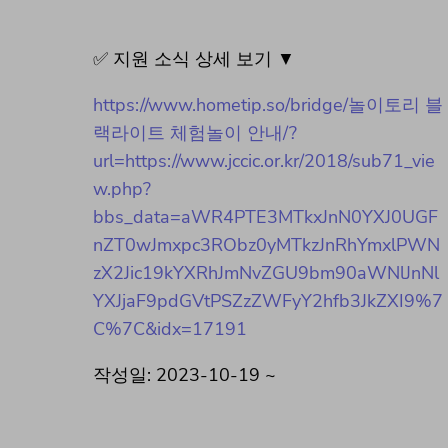
✅ 지원 소식 상세 보기 ▼
https://www.hometip.so/bridge/놀이토리 블
랙라이트 체험놀이 안내/?
url=https://www.jccic.or.kr/2018/sub71_vie
w.php?
bbs_data=aWR4PTE3MTkxJnN0YXJ0UGF
nZT0wJmxpc3RObz0yMTkzJnRhYmxlPWN
zX2Jic19kYXRhJmNvZGU9bm90aWNlJnNl
YXJjaF9pdGVtPSZzZWFyY2hfb3JkZXI9%7
C%7C&idx=17191
작성일: 2023-10-19 ~