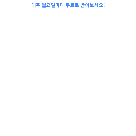
매주 월요일마다 무료로 받아보세요!
📩Top 3 소식❕