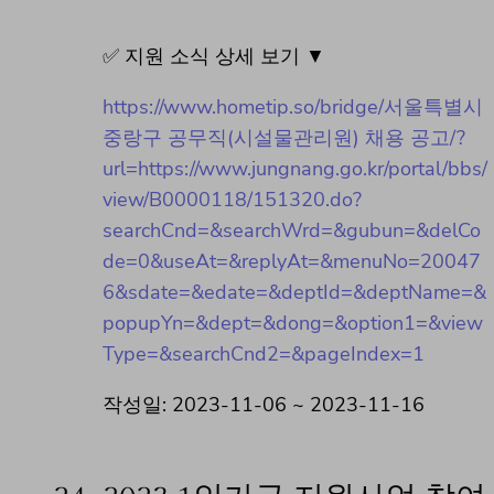
✅ 지원 소식 상세 보기 ▼
https://www.hometip.so/bridge/서울특별시
중랑구 공무직(시설물관리원) 채용 공고/?
url=https://www.jungnang.go.kr/portal/bbs/
view/B0000118/151320.do?
searchCnd=&searchWrd=&gubun=&delCo
de=0&useAt=&replyAt=&menuNo=20047
6&sdate=&edate=&deptId=&deptName=&
popupYn=&dept=&dong=&option1=&view
Type=&searchCnd2=&pageIndex=1
작성일: 2023-11-06 ~ 2023-11-16