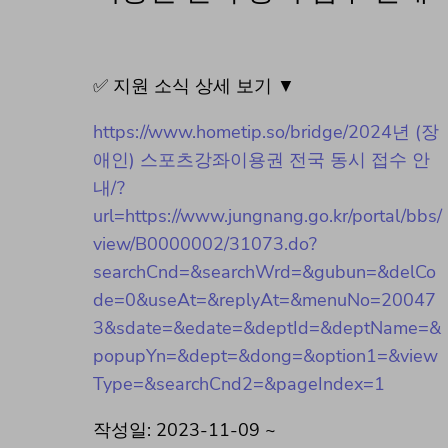
✅ 지원 소식 상세 보기 ▼
https://www.hometip.so/bridge/2024년 (장
애인) 스포츠강좌이용권 전국 동시 접수 안
내/?
url=https://www.jungnang.go.kr/portal/bbs/
view/B0000002/31073.do?
searchCnd=&searchWrd=&gubun=&delCo
de=0&useAt=&replyAt=&menuNo=20047
3&sdate=&edate=&deptId=&deptName=&
popupYn=&dept=&dong=&option1=&view
Type=&searchCnd2=&pageIndex=1
작성일: 2023-11-09 ~