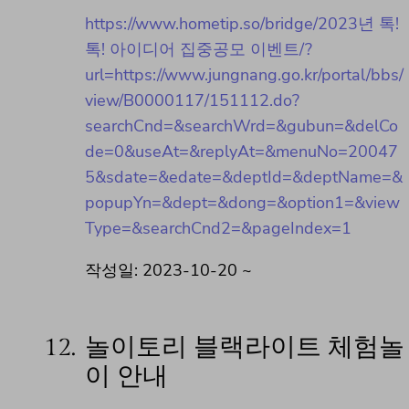
https://www.hometip.so/bridge/2023년 톡!
톡! 아이디어 집중공모 이벤트/?
url=https://www.jungnang.go.kr/portal/bbs/
view/B0000117/151112.do?
searchCnd=&searchWrd=&gubun=&delCo
de=0&useAt=&replyAt=&menuNo=20047
5&sdate=&edate=&deptId=&deptName=&
popupYn=&dept=&dong=&option1=&view
Type=&searchCnd2=&pageIndex=1
작성일: 2023-10-20 ~
12.
놀이토리 블랙라이트 체험놀
이 안내