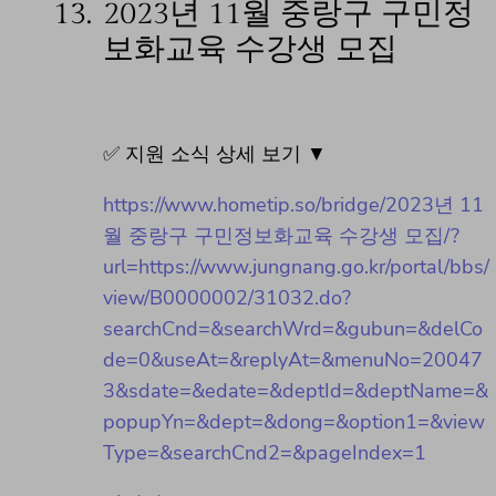
13.
2023년 11월 중랑구 구민정
보화교육 수강생 모집
✅ 지원 소식 상세 보기 ▼
https://www.hometip.so/bridge/2023년 11
월 중랑구 구민정보화교육 수강생 모집/?
url=https://www.jungnang.go.kr/portal/bbs/
view/B0000002/31032.do?
searchCnd=&searchWrd=&gubun=&delCo
de=0&useAt=&replyAt=&menuNo=20047
3&sdate=&edate=&deptId=&deptName=&
popupYn=&dept=&dong=&option1=&view
Type=&searchCnd2=&pageIndex=1