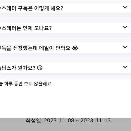
뉴스레터 구독은 어떻게 해요?
✅ 지원 소식 상세 보기 ▼
뉴스레터는 언제 오나요?
https://www.hometip.so/bridge/「2023 서
울형 뉴딜일자리 사업」 공공도서관 전문사
구독을 신청했는데 메일이 안와요 😭
서양성 사업 참여자 모집 (재)공고/?
url=https://www.jungnang.go.kr/portal/bbs/
view/B0000118/151349.do?
홈팁스가 뭔가요? 🙄
searchCnd=&searchWrd=&gubun=&delCo
de=0&useAt=&replyAt=&menuNo=20047
늘 하루 동안 보지 않을래요.
6&sdate=&edate=&deptId=&deptName=&
popupYn=&dept=&dong=&option1=&view
Type=&searchCnd2=&pageIndex=1
작성일: 2023-11-08 ~ 2023-11-13