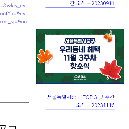
=&wkly_e
countYn=&
ancmt_sj=
서울특별시중구 TOP 3 및 주간
소식 – 20231116
 공고