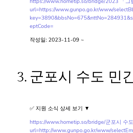
url=https://www.gunpo.go.kr/www/selectB
key=3890&bbsNo=675&nttNo=284931&sea
DeptCode=
작성일: 2023-11-09 ~
3.
군포시 수도 민
✅ 지원 소식 상세 보기 ▼
https://www.hometip.so/bridge/군
url=http://www.gunpo.go.kr/www/selectE