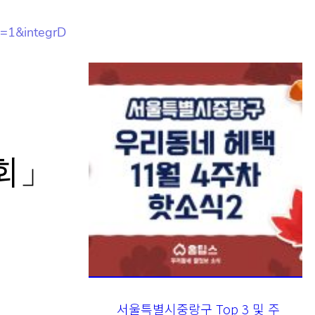
=1&integr
악회」
서울특별시중랑구 Top 3 및 주
간 소식 – 20231122