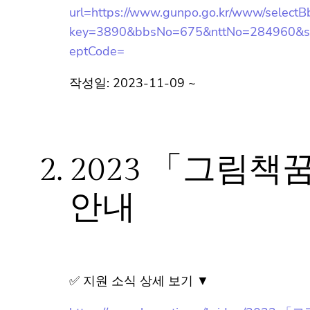
url=https://www.gunpo.go.kr/www/selectB
key=3890&bbsNo=675&nttNo=284960&sea
DeptCode=
작성일: 2023-11-09 ~
2.
2023 「그림책
안내
✅ 지원 소식 상세 보기 ▼
https://www.hometip.so/bridge/2