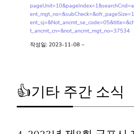
pageUnit=10&pageIndex=1&searchCnd=
vent_mgt_no=&subCheck=&ofr_pageSize
event_sj=&Not_ancmt_se_code=05&title
&not_ancmt_cn=&not_ancmt_mgt_no=375
작성일: 2023-11-08 ~
👍기타 주간 소식
4.
2023년 제8회 군포