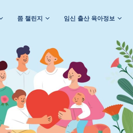
쯤 챌린지
임신 출산 육아정보