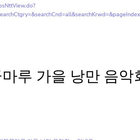
bsNttView.do?
rchCtgry=&searchCnd=all&searchKrwd=&pageIndex
뉴스레터 구독은 어떻게 해요?
뉴스레터는 언제 오나요?
꿈마루 가을 낭만 음
구독을 신청했는데 메일이 안와요 😭
홈팁스가 뭔가요? 🙄
023 「그림책꿈마루 가을 낭만 음악회」 안내/?