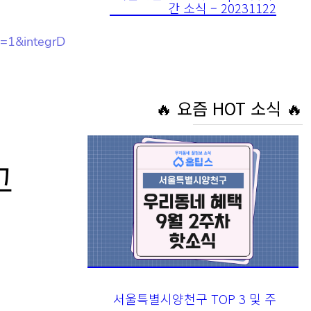
=1&integr
🔥 요즘 HOT 소식 🔥
고
서울특별시양천구 TOP 3 및 주
간 소식 – 20230911