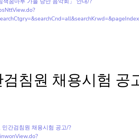
bsNttView.do?
rchCtgry=&searchCnd=all&searchKrwd=&pageIndex
오늘 하루 동안 보지 않을래요.
간검침원 채용시험 공
포시 수도 민간검침원 채용시험 공고/?
minwonView.do?