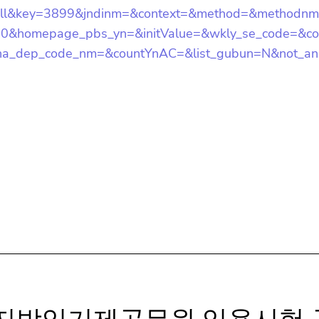
all&key=3899&jndinm=&context=&method=&methodnm
=10&homepage_pbs_yn=&initValue=&wkly_se_code=&
=&cha_dep_code_nm=&countYnAC=&list_gubun=N&not_
34
시 지방임기제공무원 임용시험