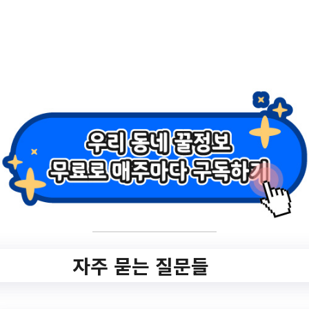
2.
공지사항 2024년 상
반기 오류아트홀 정
기대관 공고
✅ 지원 소식 상세 보기 ▼
https://www.hometip.so/bridge/공지사항
2024년 상반기 오류아트홀 정기대관 공고/?
url=https://www.guroartsvalley.or.kr/user/b
oard/mn011801.do
자주 묻는 질문들
작성일: 2023-10-27 ~