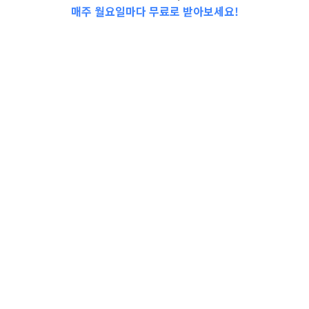
매주 월요일마다 무료로 받아보세요!
📩Top 3 소식❕