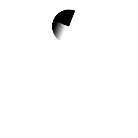
1.
[하늘] 어린이제과
교실 (11월)
✅ 지원 소식 상세 보기 ▼
https://www.hometip.so/bridge/[하늘] 어
린이제과교실 (11월)/?
url=https://lib.guro.go.kr/#/libprg/culture-
lecture/detail/3376
작성일: 2023-10-27 ~ 2023-11-14