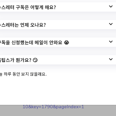
뉴스레터 구독은 어떻게 해요?
3.
2023년 소상공인 날
뉴스레터는 언제 오나요?
기념행사 개최 안내
구독을 신청했는데 메일이 안와요 😭
✅ 지원 소식 상세 보기 ▼
홈팁스가 뭔가요? 🙄
https://www.hometip.so/bridge/2023년 소
늘 하루 동안 보지 않을래요.
상공인 날 기념행사 개최 안내/?
url=https://www.guro.go.kr/www/selectBbs
NttView.do?
bbsNo=662&nttNo=196143&&pageUnit=
10&key=1790&pageIndex=1