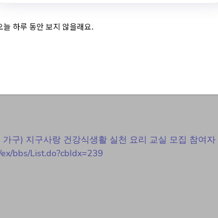
오늘 하루 동안 보지 않을래요.
구) 지구사랑 건강식생
집 참여자 모집
(청년과 1인 가구) 지구사랑 건강식생활 실천 요리 교실 모집 참여자
/ex/bbs/List.do?cbIdx=239