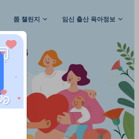
쯤 챌린지
임신 출산 육아정보