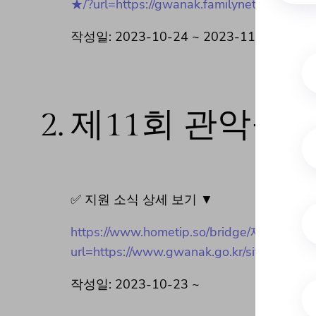
★/?url=https://gwanak.familynet.or.kr/c
작성일: 2023-10-24 ~ 2023-11-01
2.
제11회 관악구
✅ 지원 소식 상세 보기 ▼
https://www.hometip.so/bridge/제
url=https://www.gwanak.go.kr/site/gwanak
작성일: 2023-10-23 ~