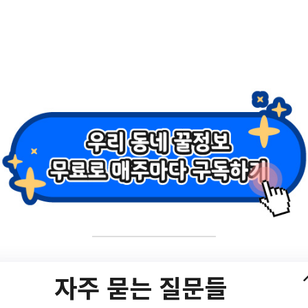
 11월 가족품앗이 
성을 키워주는 부모 ★
자주 묻는 질문들
e/[공동육아나눔터] 11월 가족품앗이 전체교육 ★ 자기주도성을 키