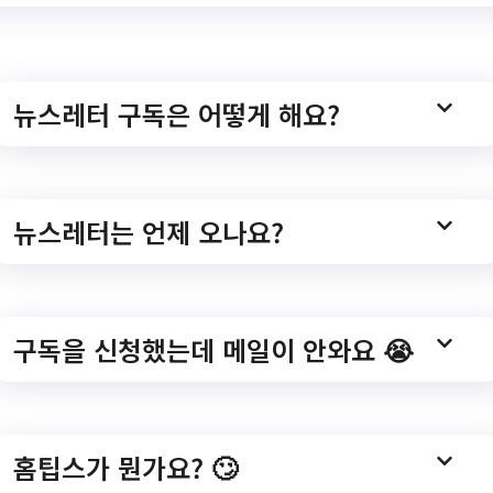
enter/lay1/program/S295T322C449/receipt/view.do?seq=
뉴스레터 구독은 어떻게 해요?
 평생학습 체험수기 공
뉴스레터는 언제 오나요?
구독을 신청했는데 메일이 안와요 😭
11회 관악구 평생학습 체험수기 공모전/?
/ex/bbs/List.do?cbIdx=239
홈팁스가 뭔가요? 🙄