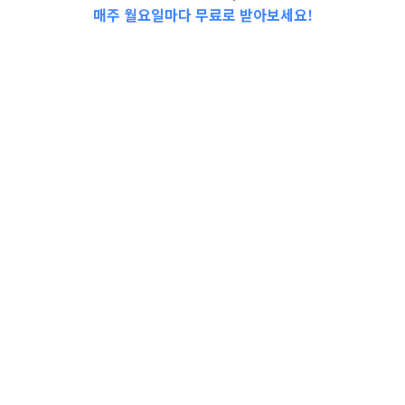
매주 월요일마다 무료로 받아보세요!
📩Top 3 소식❕