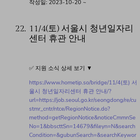
작성일: 2023-10-20 ~
22.
11/4(토) 서울시 청년일자리
센터 휴관 안내
✅ 지원 소식 상세 보기 ▼
https://www.hometip.so/bridge/11/4(토) 서
울시 청년일자리센터 휴관 안내/?
url=https://job.seoul.go.kr/seongdong/re/cu
stmr_cntr/ntce/RegionNotice.do?
method=getRegionNotice&noticeCmmnSe
No=1&bbscttSn=14679&fileyn=N&search
Condition=&gubunSearch=&searchKeywor