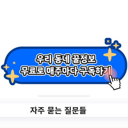
tView.do?
bbsNo=185&nttNo=331007&&pageUnit=
10&key=1474&pageIndex=1
작성일: 2023-10-20 ~
2.
2023 성동 살곶이
한우축제 개최
✅ 지원 소식 상세 보기 ▼
자주 묻는 질문들
https://www.hometip.so/bridge/2023 성동
살곶이 한우축제 개최/?