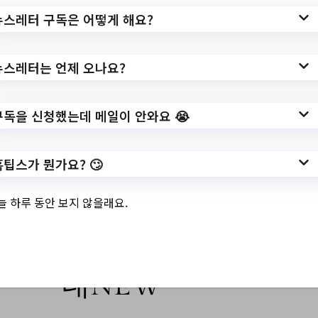
url=https://www.sd.go.kr/main/selectBbsNt
뉴스레터 구독은 어떻게 해요?
tView.do?
bbsNo=183&nttNo=331461&&pageUnit=
뉴스레터는 언제 오나요?
10&key=1472&pageIndex=1
작성일: 2023-10-20 ~
구독을 신청했는데 메일이 안와요 😭
홈팁스가 뭔가요? 🙄
3.
'23-'24절기 코로나
늘 하루 동안 보지 않을래요.
19 영유아·소아 고
위험군 예방접종 안
내NEW