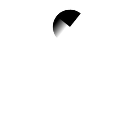
1.
[성동문화재단] 서울
숲아이꿈누리터 조
리사 채용 공고
NEW
✅ 지원 소식 상세 보기 ▼
https://www.hometip.so/bridge/[성동문화
재단] 서울숲아이꿈누리터 조리사 채용 공고
NEW/?
url=https://www.sd.go.kr/main/selectBbsNt