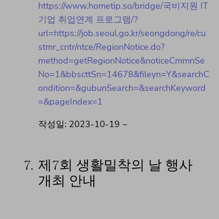
https://www.hometip.so/bridge/국비지원 IT
기업 취업연계 프로그램/?
url=https://job.seoul.go.kr/seongdong/re/cu
stmr_cntr/ntce/RegionNotice.do?
method=getRegionNotice&noticeCmmnSe
No=1&bbscttSn=14678&fileyn=Y&searchC
ondition=&gubunSearch=&searchKeyword
=&pageIndex=1
작성일: 2023-10-19 ~
7.
제7회 생활밀착의 날 행사
개최 안내