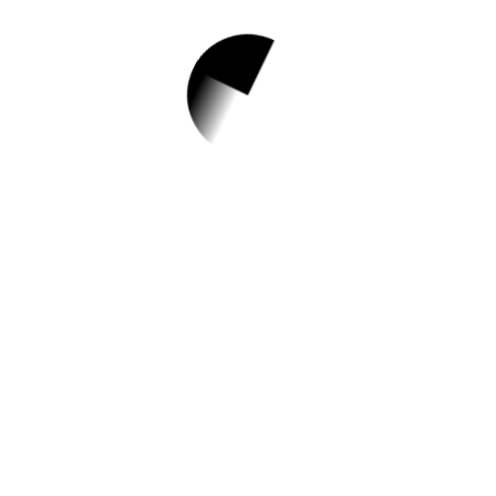
1.
'로컬인서울/ 양재'
예비 청년창업가 지
원사업 모집
✅ 지원 소식 상세 보기 ▼
https://www.hometip.so/bridge/'로컬인서
울/ 양재' 예비 청년창업가 지원사업 모집/?
url=https://www.seocho.go.kr/site/seocho/e
x/bbs/List.do?cbIdx=57
작성일: 2023-10-22 ~