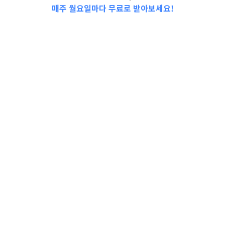
매주 월요일마다 무료로 받아보세요!
📩Top 3 소식❕