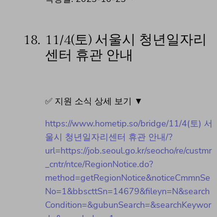
18.
11/4(토) 서울시 청년일자리
센터 휴관 안내
✅ 지원 소식 상세 보기 ▼
https://www.hometip.so/bridge/11/4(토) 서
울시 청년일자리센터 휴관 안내/?
url=https://job.seoul.go.kr/seocho/re/custmr
_cntr/ntce/RegionNotice.do?
method=getRegionNotice&noticeCmmnSe
No=1&bbscttSn=14679&fileyn=N&search
Condition=&gubunSearch=&searchKeywor