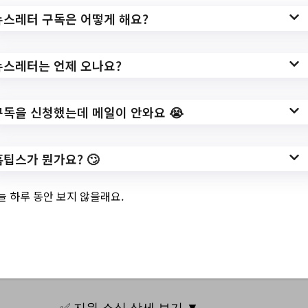
합창대전?
뉴스레터 구독은 어떻게 해요?
cp=1&sortDirection=DESC&catId=7
뉴스레터는 언제 오나요?
작성일: 2023-10-20 ~
구독을 신청했는데 메일이 안와요 😭
3.
대기업 현직자와 함
홈팁스가 뭔가요? 🙄
께 하는! 2023년 '서
늘 하루 동안 보지 않을래요.
초구 청년 직무콘서
트' 참여안내