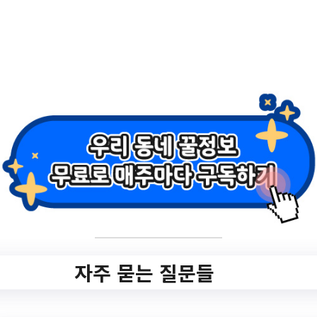
2.
[타재단소식] 2023
년 서울시 구립여성
합창단 합창대전
✅ 지원 소식 상세 보기 ▼
https://www.hometip.so/bridge/[타재단소
식] 2023년 서울시 구립여성합창단 합창대
자주 묻는 질문들
전/?
url=http://www.seochocf.or.kr/site/main/arch
ive/post/2023년-서울시-구립여성합창단-