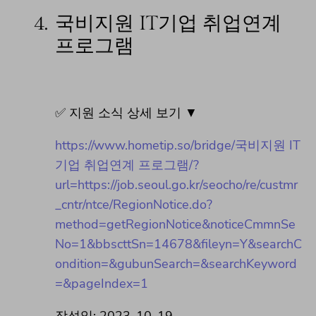
4.
국비지원 IT기업 취업연계
프로그램
✅ 지원 소식 상세 보기 ▼
https://www.hometip.so/bridge/국비지원 IT
기업 취업연계 프로그램/?
url=https://job.seoul.go.kr/seocho/re/custmr
_cntr/ntce/RegionNotice.do?
method=getRegionNotice&noticeCmmnSe
No=1&bbscttSn=14678&fileyn=Y&searchC
ondition=&gubunSearch=&searchKeyword
=&pageIndex=1
작성일: 2023-10-19 ~