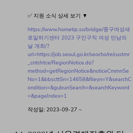
✅ 지원 소식 상세 보기 ▼
https://www.hometip.so/bridge/중구여성새
로일하기센터 2023 구인구직 여성 만남의
날 개최/?
url=https://job.seoul.go.kr/seocho/re/custmr
_cntr/ntce/RegionNotice.do?
method=getRegionNotice&noticeCmmnSe
No=1&bbscttSn=14658&fileyn=Y&searchC
ondition=&gubunSearch=&searchKeyword
=&pageIndex=1
작성일: 2023-09-27 ~