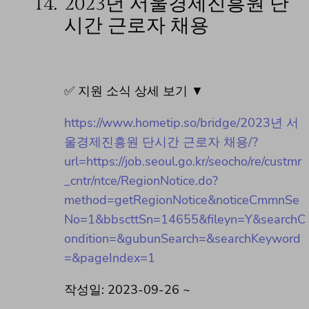
14.
2023년 서울경제진흥원 단
시간 근로자 채용
✅ 지원 소식 상세 보기 ▼
https://www.hometip.so/bridge/2023년 서
울경제진흥원 단시간 근로자 채용/?
url=https://job.seoul.go.kr/seocho/re/custmr
_cntr/ntce/RegionNotice.do?
method=getRegionNotice&noticeCmmnSe
No=1&bbscttSn=14655&fileyn=Y&searchC
ondition=&gubunSearch=&searchKeyword
=&pageIndex=1
작성일: 2023-09-26 ~