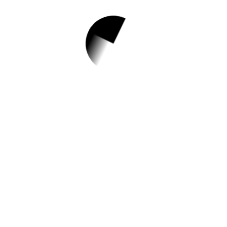
1.
2023 만안구 환경사
랑 글·그림 공모전
전시회 일정 안내
✅ 지원 소식 상세 보기 ▼
https://www.hometip.so/bridge/2023 만안
구 환경사랑 글·그림 공모전 전시회 일정 안
내/?
url=https://www.anyang.go.kr/main/selectB
bsNttView.do?
key=261&bbsNo=63&nttNo=352464&sea
rchCtgry=&searchKrwd=&pageIndex=1&in
tegrDeptCode=