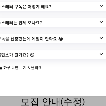
어학/ 자격시험 응시료 지원사업 하반기 신
뉴스레터 구독은 어떻게 해요?
청안내/?
url=https://www.anyang.go.kr/youth/select
뉴스레터는 언제 오나요?
BbsNttView.do?
key=3543&bbsNo=1184&nttNo=352293&
searchCtgry=&searchKrwd=&pageIndex=1
구독을 신청했는데 메일이 안와요 😭
&integrDeptCode=
작성일: 2023-10-20 ~
홈팁스가 뭔가요? 🙄
늘 하루 동안 보지 않을래요.
3.
[박달풋살장] 2023
년 11월 강습 회원
모집 안내(수정)