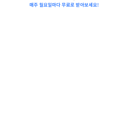
매주 월요일마다 무료로 받아보세요!
📩Top 3 소식❕