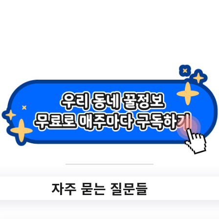
작성일: 2023-10-20 ~
2.
2023 청년 어학/ 자
격시험 응시료 지원
사업 하반기 신청안
내
자주 묻는 질문들
✅ 지원 소식 상세 보기 ▼
https://www.hometip.so/bridge/2023 청년