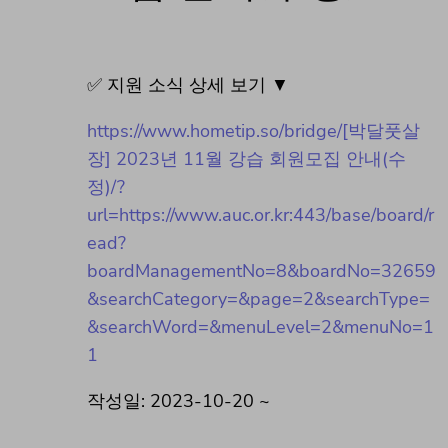
✅ 지원 소식 상세 보기 ▼
https://www.hometip.so/bridge/[박달풋살
장] 2023년 11월 강습 회원모집 안내(수
정)/?
url=https://www.auc.or.kr:443/base/board/r
ead?
boardManagementNo=8&boardNo=32659
&searchCategory=&page=2&searchType=
&searchWord=&menuLevel=2&menuNo=1
1
작성일: 2023-10-20 ~