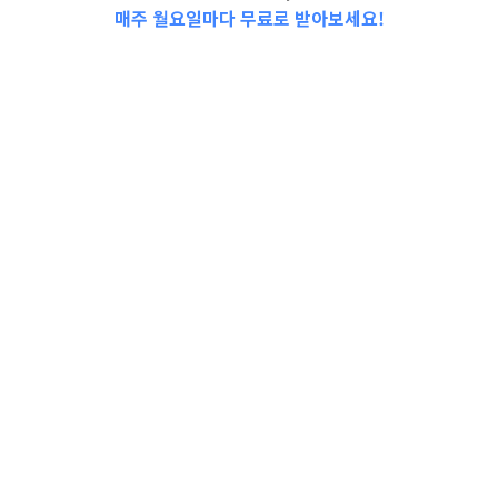
매주 월요일마다 무료로 받아보세요!
📩Top 3 소식❕