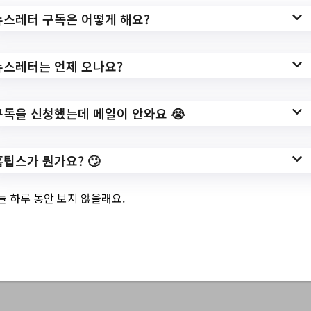
url=https://www.dreamstart.go.kr/epgu/boa
뉴스레터 구독은 어떻게 해요?
rd/board_view.asp?
boardtype=20&idx=193945&intpage=1&k
뉴스레터는 언제 오나요?
eyfield=&keyword=&domain=&seYear=20
23
구독을 신청했는데 메일이 안와요 😭
작성일: 2023-10-18 ~
홈팁스가 뭔가요? 🙄
3.
온라인 부모교육 '집
늘 하루 동안 보지 않을래요.
에서도 놀(면서) 자
(란다)!'