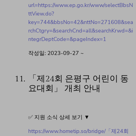
url=https://www.ep.go.kr/www/selectBbsN
ttView.do?
key=744&bbsNo=42&nttNo=271608&sea
rchCtgry=&searchCnd=all&searchKrwd=&i
ntegrDeptCode=&pageIndex=1
작성일: 2023-09-27 ~
11.
「제24회 은평구 어린이 동
요대회」 개최 안내
✅ 지원 소식 상세 보기 ▼
https://www.hometip.so/bridge/「제24회