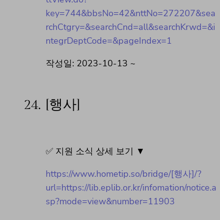
key=744&bbsNo=42&nttNo=272207&sea
rchCtgry=&searchCnd=all&searchKrwd=&i
ntegrDeptCode=&pageIndex=1
작성일: 2023-10-13 ~
24.
[행사]
✅ 지원 소식 상세 보기 ▼
https://www.hometip.so/bridge/[행사]/?
url=https://lib.eplib.or.kr/infomation/notice.a
sp?mode=view&number=11903