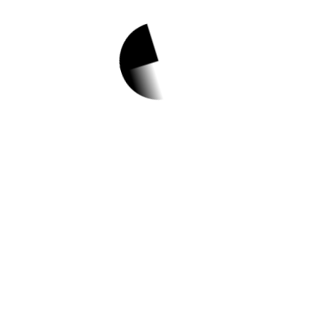
1.
온라인 부모교육 '집
에서도 놀(면서) 자
(란다)! – 은평평화
공원
✅ 지원 소식 상세 보기 ▼
https://www.hometip.so/bridge/온라인 부모
교육 '집에서도 놀(면서) 자(란다)! – 은평평
화공원/?
url=http://www.epmjuccic.co.kr/sub05/sub0