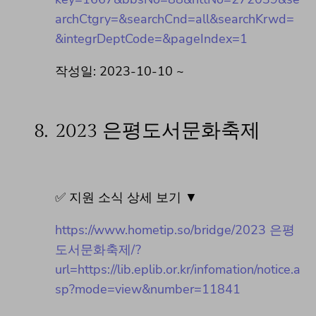
archCtgry=&searchCnd=all&searchKrwd=
&integrDeptCode=&pageIndex=1
작성일: 2023-10-10 ~
8.
2023 은평도서문화축제
✅ 지원 소식 상세 보기 ▼
https://www.hometip.so/bridge/2023 은평
도서문화축제/?
url=https://lib.eplib.or.kr/infomation/notice.a
sp?mode=view&number=11841