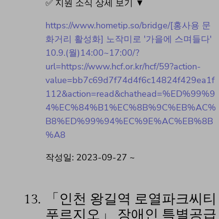
✅ 지원 소식 상세 보기 ▼
https://www.hometip.so/bridge/[홍사용 문
화거리 활성화] 노작미로 '가을에 스며들다'
10.9.(월)14:00~17:00/?
url=https://www.hcf.or.kr/hcf/59?action-
value=bb7c69d7f74d4f6c14824f429ea1f
112&action=read&chathead=%ED%99%9
4%EC%84%B1%EC%8B%9C%EB%AC%
B8%ED%99%94%EC%9E%AC%EB%8B
%A8
작성일: 2023-09-27 ~
13.
「인천 왕길역 로열파크씨티
푸르지오」 장애인 특별공급