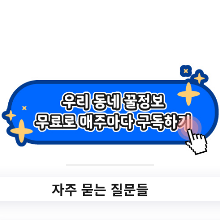
2.
청소년 대상 미디어
실 대관 및 미디어
장비 대여 시작!
✅ 지원 소식 상세 보기 ▼
https://www.hometip.so/bridge/청소년 대상
미디어실 대관 및 미디어 장비 대여 시작!/?
url=https://www.hswf.or.kr/modunurim/459
자주 묻는 질문들
?action=read&action-
value=f54ba8ea7c5694c8f767b44756c8f
fb5