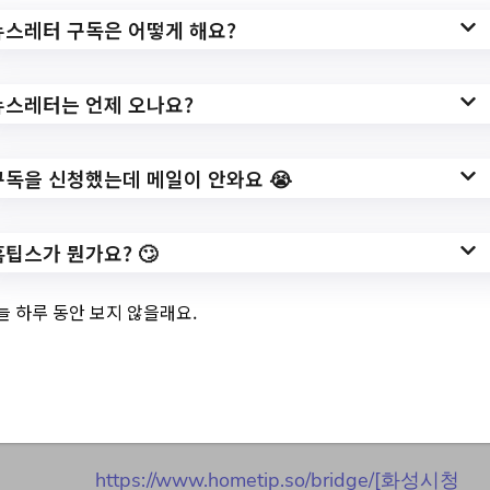
뉴스레터 구독은 어떻게 해요?
작성일: 2023-10-18 ~
뉴스레터는 언제 오나요?
3.
[화성시청소년수련
구독을 신청했는데 메일이 안와요 😭
관] 2023 우리가 그
홈팁스가 뭔가요? 🙄
린 가족캠프 참가자
모집!
늘 하루 동안 보지 않을래요.
✅ 지원 소식 상세 보기 ▼
https://www.hometip.so/bridge/[화성시청