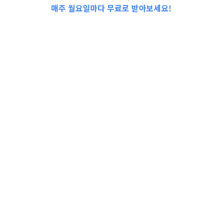
매주 월요일마다 무료로 받아보세요!
📩Top 3 소식❕