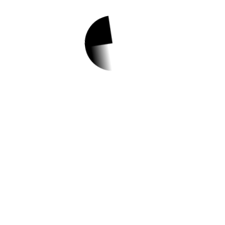
1.
스위첸 작은도서관
제2회 한마을 축제
북적북적 안내
✅ 지원 소식 상세 보기 ▼
https://www.hometip.so/bridge/스위첸 작은
도서관 제2회 한마을 축제 북적북적 안내/?
url=https://www.hscitylib.or.kr/intro/menu/1
0051/bbs/20001/bbsPostList.do#javascrip
t
작성일: 2023-10-19 ~