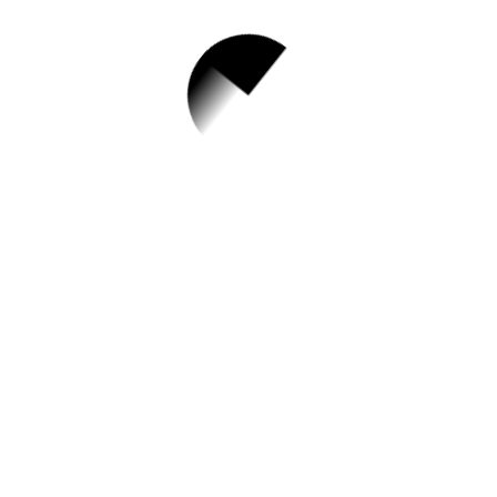
1.
2023 진위현 역사기
행
✅ 지원 소식 상세 보기 ▼
https://www.hometip.so/bridge/2023 진위
현 역사기행/?
url=http://www.ptmunhwa.or.kr/bbs/board.
php?bo_table=culturalCenter&wr_id=138
작성일: 2023-10-19 ~
2.
2023년 경기청년 기