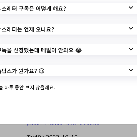
뉴스레터 구독은 어떻게 해요?
3.
통복시장 가요제 기
간 생활쓰레기 배출
뉴스레터는 언제 오나요?
안내 홍보
구독을 신청했는데 메일이 안와요 😭
홈팁스가 뭔가요? 🙄
✅ 지원 소식 상세 보기 ▼
늘 하루 동안 보지 않을래요.
https://www.hometip.so/bridge/통복시장 가
요제 기간 생활쓰레기 배출 안내 홍보/?
url=https://www.pyeongtaek.go.kr/pyeongt
aek/bbs/list.do?
ptIdx=41&mId=0401010000