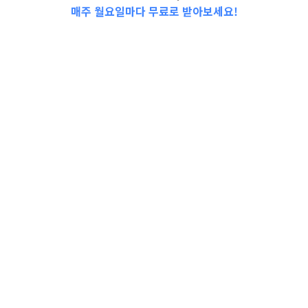
매주 월요일마다 무료로 받아보세요!
📩Top 3 소식❕