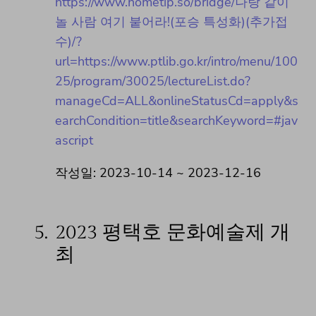
https://www.hometip.so/bridge/나랑 같이
놀 사람 여기 붙어라!(포승 특성화)(추가접
수)/?
url=https://www.ptlib.go.kr/intro/menu/100
25/program/30025/lectureList.do?
manageCd=ALL&onlineStatusCd=apply&s
earchCondition=title&searchKeyword=#jav
ascript
작성일: 2023-10-14 ~ 2023-12-16
5.
2023 평택호 문화예술제 개
최