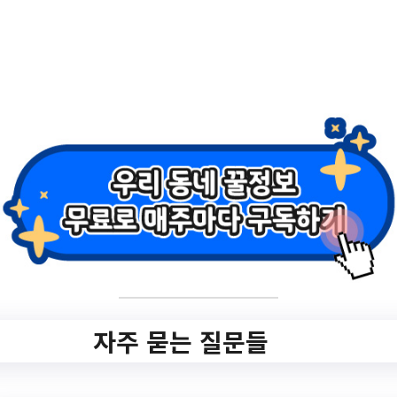
회사다리금융 사업
시행 안내
✅ 지원 소식 상세 보기 ▼
https://www.hometip.so/bridge/2023년 경
기청년 기회사다리금융 사업 시행 안내/?
url=https://www.pyeongtaek.go.kr/pyeongt
aek/bbs/list.do?
ptIdx=41&mId=0401010000
자주 묻는 질문들
작성일: 2023-10-18 ~