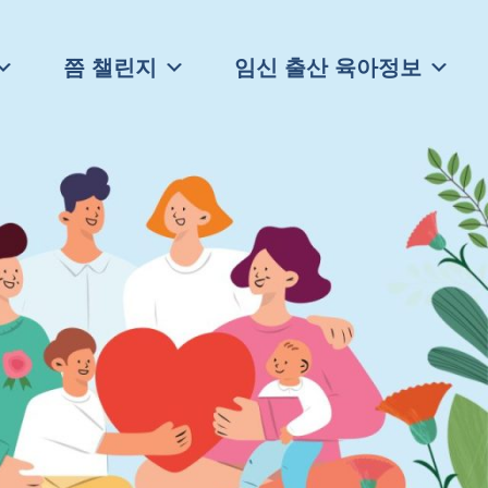
쯤 챌린지
임신 출산 육아정보