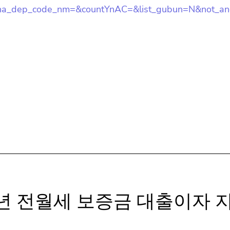
=10&homepage_pbs_yn=&initValue=&wkly_se_code=&
=&cha_dep_code_nm=&countYnAC=&list_gubun=N&not_
70
청년 전월세 보증금 대출이자 