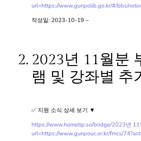
내/?url=https://www.gunpolib.go.kr/#/bbs
작성일: 2023-10-19 ~
2.
2023년 11월
램 및 강좌별 추
✅ 지원 소식 상세 보기 ▼
https://www.hometip.so/bridge
url=https://www.gunpouc.or.kr/fmcs/74?ac
value=29d4ab009d6b6691b8cbba3ce2d