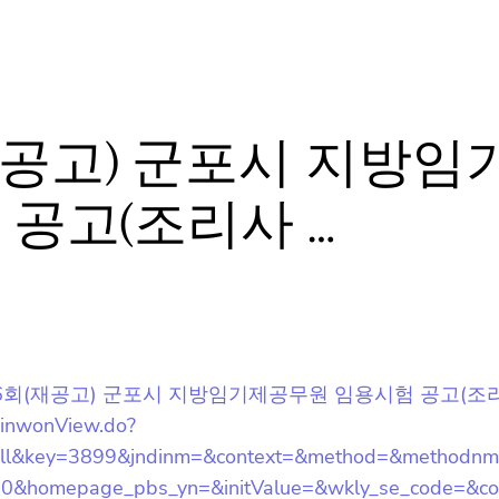
오늘 하루 동안 보지 않을래요.
(재공고) 군포시 지방임
공고(조리사 …
/2023년 제6회(재공고) 군포시 지방임기제공무원 임용시험 공고(조리
minwonView.do?
all&key=3899&jndinm=&context=&method=&methodnm