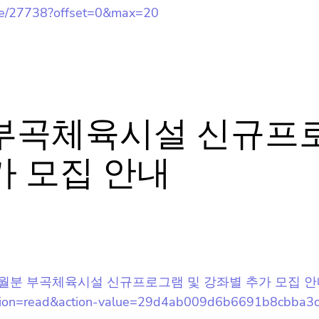
/notice/27738?offset=0&max=20
뉴스레터 구독은 어떻게 해요?
분 부곡체육시설 신규프
뉴스레터는 언제 오나요?
가 모집 안내
구독을 신청했는데 메일이 안와요 😭
/2023년 11월분 부곡체육시설 신규프로그램 및 강좌별 추가 모집 안
tion=read&action-
홈팁스가 뭔가요? 🙄
21d54