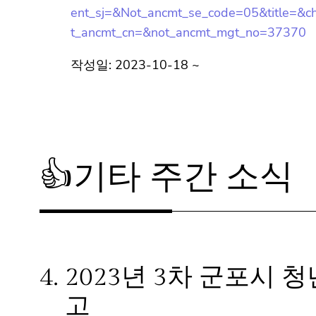
vent_mgt_no=&subCheck=&ofr_pageSize
event_sj=&Not_ancmt_se_code=05&title
&not_ancmt_cn=&not_ancmt_mgt_no=373
작성일: 2023-10-18 ~
👍기타 주간 소식
4.
2023년 3차 군포시 