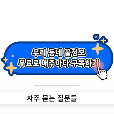
멋진아이
✅ 지원 소식 상세 보기 ▼
https://www.hometip.so/bridge/클로버부모
교육 – 멋진아이/?
url=http://www.ptct.or.kr/m3/sub1_2_view.a
sp?sn=384&code=&the_day=2023-10-31
작성일: 2023-10-15 ~ 2023-10-18
자주 묻는 질문들
3.
나랑 같이 놀 사람