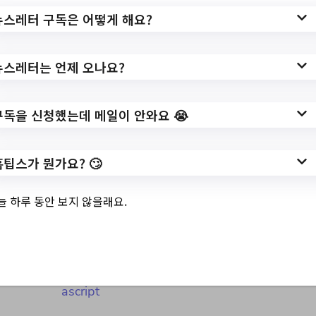
여기 붙어라!(포승
뉴스레터 구독은 어떻게 해요?
특성화)(추가접수)
뉴스레터는 언제 오나요?
구독을 신청했는데 메일이 안와요 😭
✅ 지원 소식 상세 보기 ▼
https://www.hometip.so/bridge/나랑 같이
홈팁스가 뭔가요? 🙄
놀 사람 여기 붙어라!(포승 특성화)(추가접
수)/?
늘 하루 동안 보지 않을래요.
url=https://www.ptlib.go.kr/intro/menu/100
25/program/30025/lectureList.do?
manageCd=ALL&onlineStatusCd=apply&s
earchCondition=title&searchKeyword=#jav
ascript