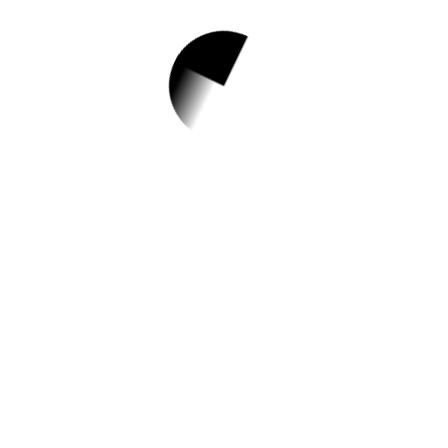
1.
클로버부모교육 –
소중한 나
✅ 지원 소식 상세 보기 ▼
https://www.hometip.so/bridge/클로버부모
교육 – 소중한 나/?
url=http://www.ptct.or.kr/m3/sub1_2_view.a
sp?sn=383&code=&the_day=2023-10-31
작성일: 2023-10-15 ~ 2023-10-18
2.
클로버부모교육 –