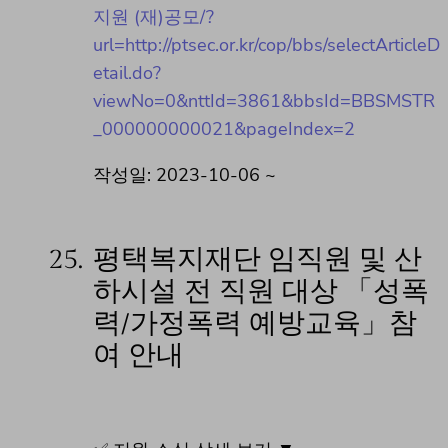
지원 (재)공모/?
url=http://ptsec.or.kr/cop/bbs/selectArticleD
etail.do?
viewNo=0&nttId=3861&bbsId=BBSMSTR
_000000000021&pageIndex=2
작성일: 2023-10-06 ~
25.
​평택복지재단 임직원 및 산
하시설 전 직원 대상 「성폭
력/가정폭력 예방교육」참
여 안내