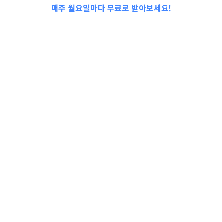
매주 월요일마다 무료로 받아보세요!
📩Top 3 소식❕