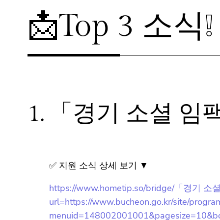
📩Top 3 소식❕
1.
「경기 소셜 임팩
✅ 지원 소식 상세 보기 ▼
https://www.hometip.so/bridge/「경
url=https://www.bucheon.go.kr/site/progr
menuid=148002001001&pagesize=10&bo