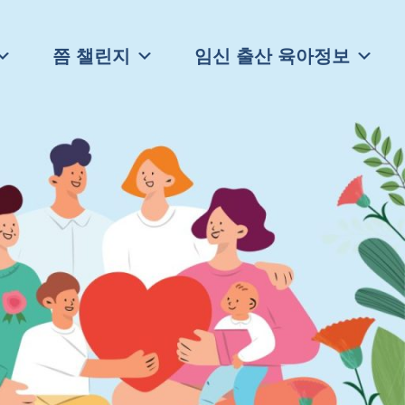
쯤 챌린지
임신 출산 육아정보