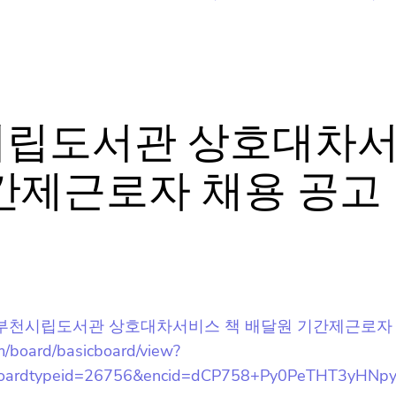
뉴스레터 구독은 어떻게 해요?
천시립도서관 상호대차
기간제근로자 채용 공고
뉴스레터는 언제 오나요?
구독을 신청했는데 메일이 안와요 😭
e/2024년도 부천시립도서관 상호대차서비스 책 배달원 기간제근로자
ogram/board/basicboard/view?
oardtypeid=26756&encid=dCP758+Py0PeTHT3yHNp
홈팁스가 뭔가요? 🙄