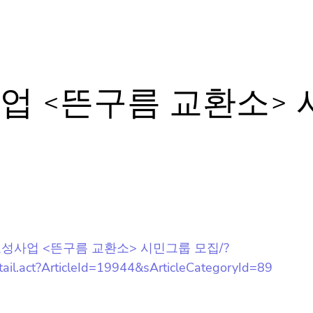
오늘 하루 동안 보지 않을래요.
업 <뜬구름 교환소> 
문화도시 조성사업 <뜬구름 교환소> 시민그룹 모집/?
Detail.act?ArticleId=19944&sArticleCategoryId=89