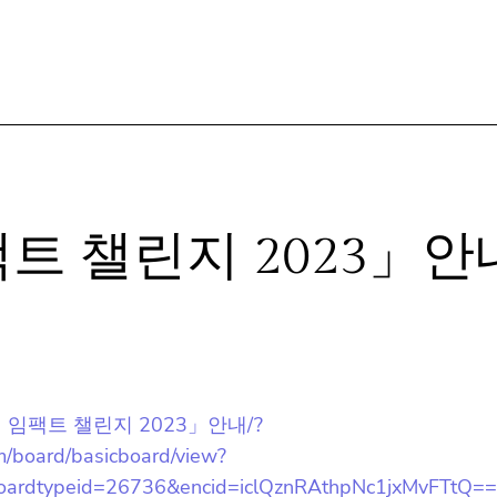
트 챌린지 2023」안
기 소셜 임팩트 챌린지 2023」안내/?
am/board/basicboard/view?
자주 묻는 질문들
ardtypeid=26736&encid=iclQznRAthpNc1jxMvFTtQ==