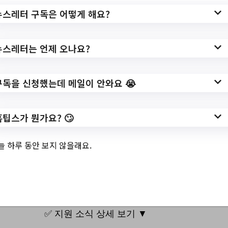
멘토링 신청안내/?
뉴스레터 구독은 어떻게 해요?
url=https://www.seocho.go.kr/site/seocho/e
x/bbs/List.do?cbIdx=57
뉴스레터는 언제 오나요?
작성일: 2023-10-06 ~
구독을 신청했는데 메일이 안와요 😭
3.
2023 하반기 서초구
홈팁스가 뭔가요? 🙄
<릴레이 부모특강>
늘 하루 동안 보지 않을래요.
안내
✅ 지원 소식 상세 보기 ▼