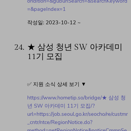
ondition=&gubunSearch=&searchKeyword
=&pageIndex=1
작성일: 2023-10-12 ~
24.
★ 삼성 청년 SW 아카데미
11기 모집
✅ 지원 소식 상세 보기 ▼
https://www.hometip.so/bridge/★ 삼성 청
년 SW 아카데미 11기 모집/?
url=https://job.seoul.go.kr/seocho/re/custmr
_cntr/ntce/RegionNotice.do?
method=getRegionNotice&noticeCmmnSe