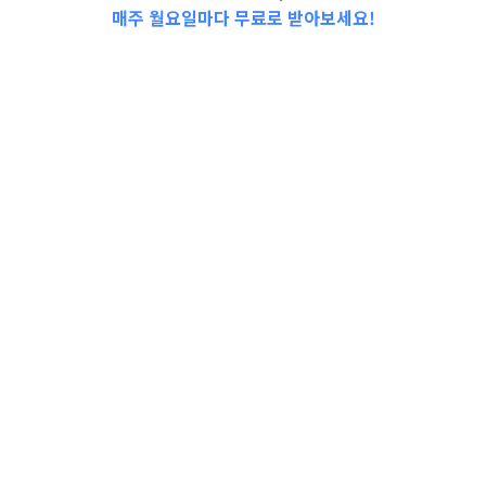
매주 월요일마다 무료로 받아보세요!
📩Top 3 소식❕