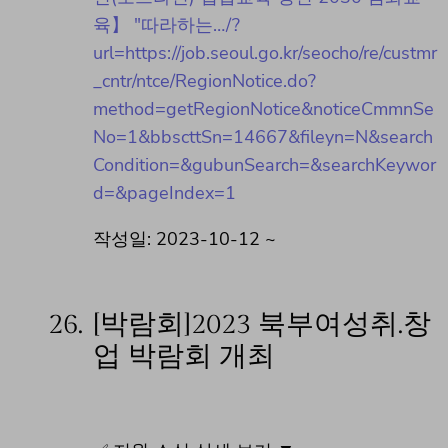
육】 "따라하는…/?
url=https://job.seoul.go.kr/seocho/re/custmr
_cntr/ntce/RegionNotice.do?
method=getRegionNotice&noticeCmmnSe
No=1&bbscttSn=14667&fileyn=N&search
Condition=&gubunSearch=&searchKeywor
d=&pageIndex=1
작성일: 2023-10-12 ~
26.
[박람회]2023 북부여성취.창
업 박람회 개최