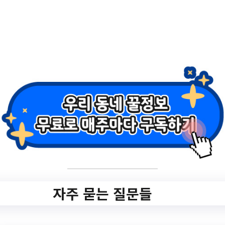
작성일: 2023-10-10 ~
2.
서초오랑 <카카오
뱅크/ 삼성전자/ 서
울문화재단/ EBS>
멘토링 신청안내
✅ 지원 소식 상세 보기 ▼
자주 묻는 질문들
https://www.hometip.so/bridge/서초오랑 <
카카오뱅크/ 삼성전자/ 서울문화재단/ EBS>