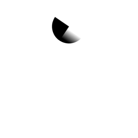
1.
서초구 IT교육센터
11월 구민정보화교
실 수강생 모집안내
✅ 지원 소식 상세 보기 ▼
https://www.hometip.so/bridge/서초구 IT교
육센터 11월 구민정보화교실 수강생 모집안
내/?
url=https://www.seocho.go.kr/site/seocho/e
x/bbs/List.do?cbIdx=57