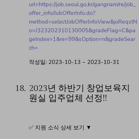
url=https://job.seoul.go.kr/gangnam/re/job_
offer_info/JobOfferInfo.do?
method=selectJobOfferInfoView&joReqstN
o=J323202310130005&gradeFlag=C&pa
geIndex=1&re=99&sOption=n&gradeSear
ch=
작성일: 2023-10-13 ~ 2023-10-31
18.
2023년 하반기 창업보육지
원실 입주업체 선정!!
✅ 지원 소식 상세 보기 ▼