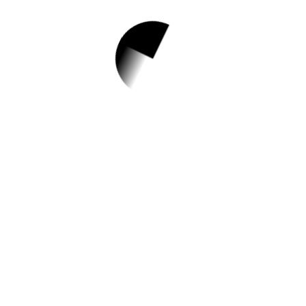
1.
[시니어플라자] ICT
인지기능강화 체험
프로그램 ‘스마트 사
랑방’ 참여자 모집
✅ 지원 소식 상세 보기 ▼
https://www.hometip.so/bridge/[시니어플
라자] ICT인지기능강화 체험 프로그램 ‘스마
트 사랑방’ 참여자 모집/?
url=https://www.gangnam.go.kr/office/seni