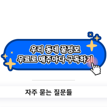
orplaza/board/seniorplaza0501/2131/view.
do?mid=seniorplaza_notice
작성일: 2023-10-10 ~
2.
2023 제 2회 60초강
남 영상 공모전 개최
✅ 지원 소식 상세 보기 ▼
자주 묻는 질문들
https://www.hometip.so/bridge/2023 제 2
회 60초강남 영상 공모전 개최/?
url=https://www.gangnam.go.kr/board/B_0