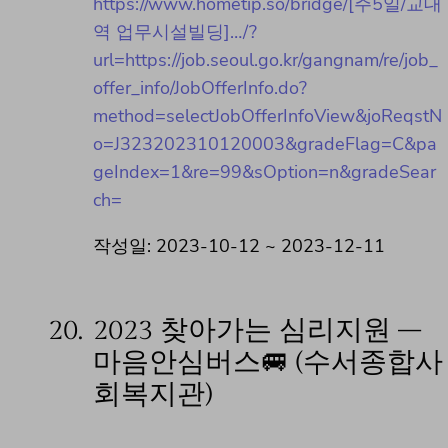
https://www.hometip.so/bridge/[주5일/교대
역 업무시설빌딩]…/?
url=https://job.seoul.go.kr/gangnam/re/job_
offer_info/JobOfferInfo.do?
method=selectJobOfferInfoView&joReqstN
o=J323202310120003&gradeFlag=C&pa
geIndex=1&re=99&sOption=n&gradeSear
ch=
작성일: 2023-10-12 ~ 2023-12-11
20.
2023 찾아가는 심리지원 –
마음안심버스🚐 (수서종합사
회복지관)