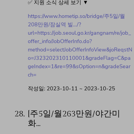
✅ 지원 소식 상세 보기 ▼
https://www.hometip.so/bridge/주5일/월
208만원/잠실역 빌…/?
url=https://job.seoul.go.kr/gangnam/re/job_
offer_info/JobOfferInfo.do?
method=selectJobOfferInfoView&joReqstN
o=J323202310110001&gradeFlag=C&pa
geIndex=1&re=99&sOption=n&gradeSear
ch=
작성일: 2023-10-11 ~ 2023-10-25
28.
[주5일/월263만원/야간미
화…