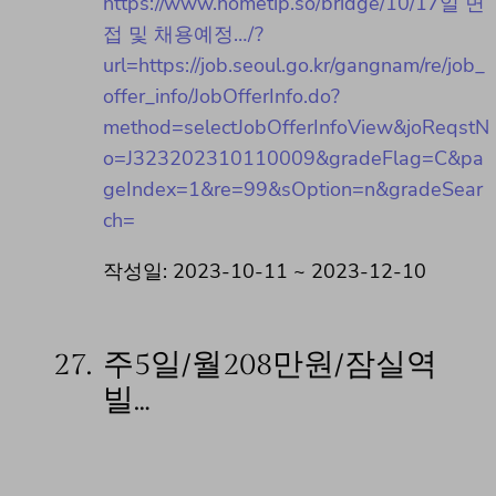
https://www.hometip.so/bridge/10/17일 면
접 및 채용예정…/?
url=https://job.seoul.go.kr/gangnam/re/job_
offer_info/JobOfferInfo.do?
method=selectJobOfferInfoView&joReqstN
o=J323202310110009&gradeFlag=C&pa
geIndex=1&re=99&sOption=n&gradeSear
ch=
작성일: 2023-10-11 ~ 2023-12-10
27.
주5일/월208만원/잠실역
빌…