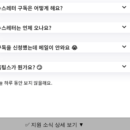
00001/1074826/view.do?
뉴스레터 구독은 어떻게 해요?
mid=ID05_040101&pgno=1&keyfield=bd
m_main_title&deptField=BDM_DEPT_ID
뉴스레터는 언제 오나요?
작성일: 2023-10-10 ~
구독을 신청했는데 메일이 안와요 😭
3.
[아동참여행사] 쿠킹
홈팁스가 뭔가요? 🙄
클래스 '고구마무스
늘 하루 동안 보지 않을래요.
케이크 만들기' 1차
✅ 지원 소식 상세 보기 ▼