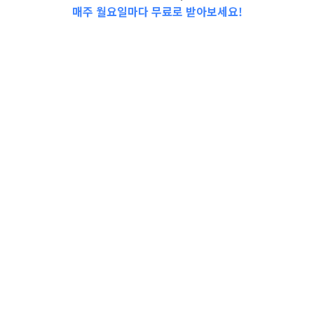
매주 월요일마다 무료로 받아보세요!
📩Top 3 소식❕