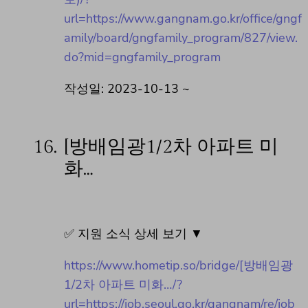
url=https://www.gangnam.go.kr/office/gngf
amily/board/gngfamily_program/827/view.
do?mid=gngfamily_program
작성일: 2023-10-13 ~
16.
[방배임광1/2차 아파트 미
화…
✅ 지원 소식 상세 보기 ▼
https://www.hometip.so/bridge/[방배임광
1/2차 아파트 미화…/?
url=https://job.seoul.go.kr/gangnam/re/job_