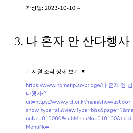
작성일: 2023-10-10 ~
뉴스레터 구독은 어떻게 해요?
뉴스레터는 언제 오나요?
3.
나 혼자 안 산다행사
구독을 신청했는데 메일이 안와요 😭
✅ 지원 소식 상세 보기 ▼
홈팁스가 뭔가요? 🙄
https://www.hometip.so/bridge/나 혼자 안
늘 하루 동안 보지 않을래요.
산다행사/?
url=https://www.yicf.or.kr/main/show/list.do
?
show_type=all&viewType=bbs&page=1&
menuNo=010000&subMenuNo=010100&t
hirdMenuNo=