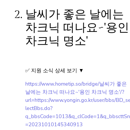
2.
날씨가 좋은 날에는
차크닉 떠나요~'용
인 차크닉 명소'
✅ 지원 소식 상세 보기 ▼
https://www.hometip.so/bridge/날씨가 좋은
날에는 차크닉 떠나요~'용인 차크닉 명소'/?
url=https://www.yongin.go.kr/user/bbs/BD_
selectBbs.do?
자주 묻는 질문들
q_bbsCode=1013&q_clCode=1&q_bbsctt
Sn=20231010145340913