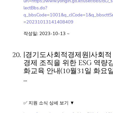
✅ 지원 소식 상세 보기 ▼
https://www.hometip.so/bridge/제4회 퇴근
길 학당(조천호-환경 특강) 참여 안내/?
url=https://www.yongin.go.kr/user/bbs/BD_
selectBbs.do?
q_bbsCode=1001&q_clCode=1&q_bbsctt
Sn=20231013141408409
작성일: 2023-10-13 ~
20.
[경기도사회적경제원]사회적
경제 조직을 위한 ESG 역량
강화교육 안내(10월31일 화
요일 …