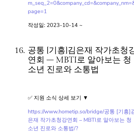
url=https://www.yuc.co.kr/www/brd/m_128/
view.do?
seq=11701&srchFr=&srchTo=&srchWord=
&srchTp=&multi_itm_seq=0&itm_seq_1=0
&itm_seq_2=0&company_cd=&company_n
m=&page=1
작성일: 2023-10-14 ~
16.
공통 [기흥]김은재 작가초청
강연회 – MBTI로 알아보는
청소년 진로와 소통법
✅ 지원 소식 상세 보기 ▼