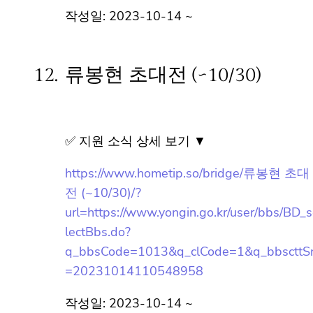
m=&page=1
작성일: 2023-10-14 ~
12.
류봉현 초대전 (~10/30)
✅ 지원 소식 상세 보기 ▼
https://www.hometip.so/bridge/류봉현 초대
전 (~10/30)/?
url=https://www.yongin.go.kr/user/bbs/BD_
selectBbs.do?
q_bbsCode=1013&q_clCode=1&q_bbsctt
Sn=20231014110548958