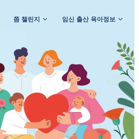
쯤 챌린지
임신 출산 육아정보