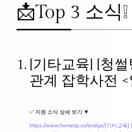
📩Top 3 소식❕
1.
[기타교육] [청썰
관계 잡학사전 <알
✅ 지원 소식 상세 보기 ▼
https://www.hometip.so/bridge/[