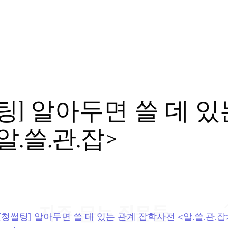
팅] 알아두면 쓸 데 있
.쓸.관.잡>
자주 묻는 질문들
기타교육] [청썰팅] 알아두면 쓸 데 있는 관계 잡학사전 <알.쓸.관.잡>