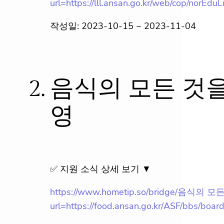
url=https://lll.ansan.go.kr/web/cop/norEduL
작성일: 2023-10-15 ~ 2023-11-04
2.
음식의 모든 것을
영
✅ 지원 소식 상세 보기 ▼
https://www.hometip.so/bridge/음
url=https://food.ansan.go.kr/ASF/bbs/b