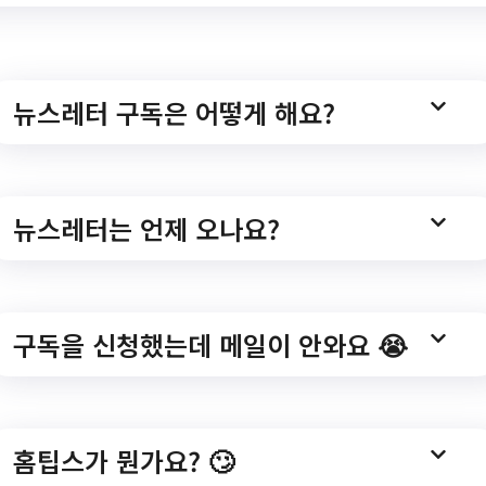
Id=400510&menuNo=400510
뉴스레터 구독은 어떻게 해요?
 결핵전담관리인력 채
뉴스레터는 언제 오나요?
구독을 신청했는데 메일이 안와요 😭
023년 기간제 결핵전담관리인력 채용 공고/?
lectBoardList.do?
홈팁스가 뭔가요? 🙄
No=400510&menuId=400510