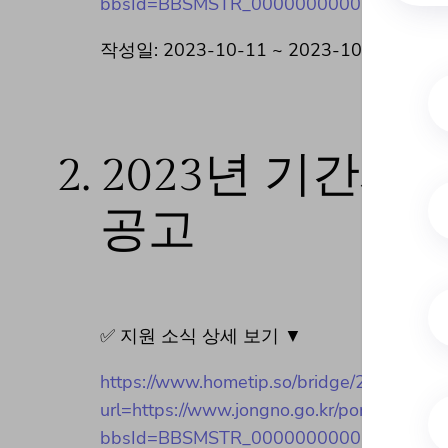
bbsId=BBSMSTR_000000000026&menu
작성일: 2023-10-11 ~ 2023-10-12
2.
2023년 기간제
공고
✅ 지원 소식 상세 보기 ▼
https://www.hometip.so/bridge/2
url=https://www.jongno.go.kr/portal/bbs/se
bbsId=BBSMSTR_000000000026&menu