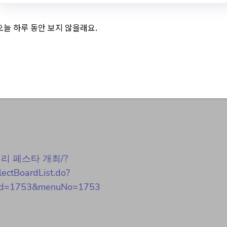
오늘 하루 동안 보지 않을래요.
페스타 개최
 막걸리 페스타 개최/?
lectBoardList.do?
Id=1753&menuNo=1753