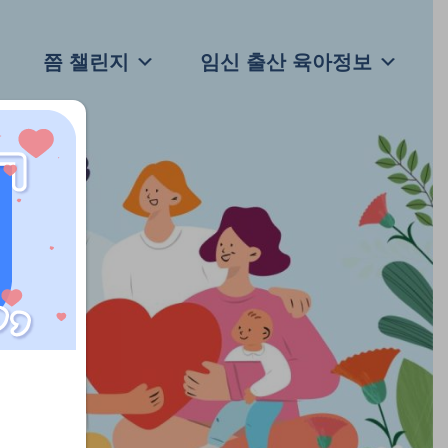
쯤 챌린지
임신 출산 육아정보