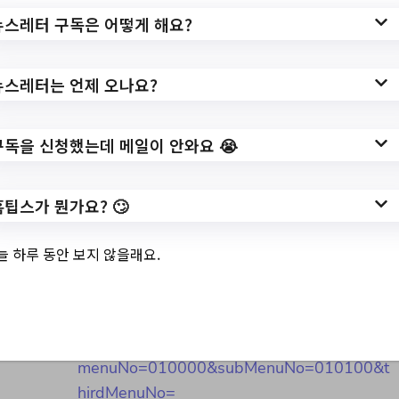
작성일: 2023-10-10 ~
뉴스레터 구독은 어떻게 해요?
뉴스레터는 언제 오나요?
3.
나 혼자 안 산다행사
구독을 신청했는데 메일이 안와요 😭
✅ 지원 소식 상세 보기 ▼
홈팁스가 뭔가요? 🙄
https://www.hometip.so/bridge/나 혼자 안
늘 하루 동안 보지 않을래요.
산다행사/?
url=https://www.yicf.or.kr/main/show/list.do
?
show_type=all&viewType=bbs&page=1&
menuNo=010000&subMenuNo=010100&t
hirdMenuNo=