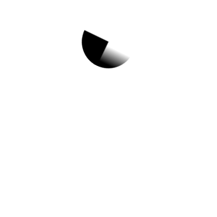
1.
[대면] 아빠랑 도자
기 꾸미기 6세 (2018
년생)
✅ 지원 소식 상세 보기 ▼
https://www.hometip.so/bridge/[대면] 아빠
랑 도자기 꾸미기 6세 (2018년생)/?
url=https://www.yicare.or.kr/main/main.php?
categoryid=04&menuid=02&groupid=00
작성일: 2023-10-11 ~ 2023-10-17