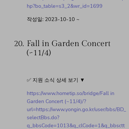
hp?bo_table=s3_2&wr_id=1699
작성일: 2023-10-10 ~
20.
Fall in Garden Concert
(~11/4)
✅ 지원 소식 상세 보기 ▼
https://www.hometip.so/bridge/Fall in
Garden Concert (~11/4)/?
url=https://www.yongin.go.kr/user/bbs/BD_
selectBbs.do?
q_bbsCode=1013&q_clCode=1&q_bbsctt