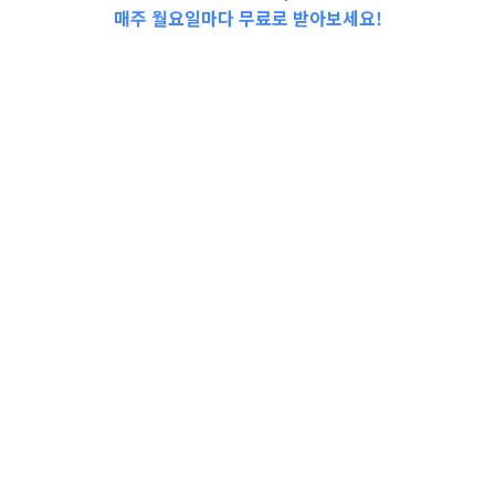
매주 월요일마다 무료로 받아보세요!
📩Top 3 소식❕