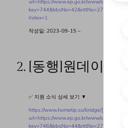
url=https://www.ep.go.kr/www/selectBbsN
key=744&bbsNo=42&nttNo=271077&searc
Index=1
작성일: 2023-09-15 ~
2.
[동행]원데이 체
✅ 지원 소식 상세 보기 ▼
https://www.hometip.so/bridge/[동행
url=https://www.ep.go.kr/www/selectBbsN
key=746&bbsNo=44&nttNo=271069&searc