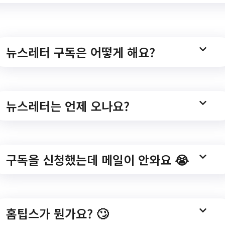
ttView.do?
hCtgry=&searchCnd=all&searchKrwd=&integrDeptC
뉴스레터 구독은 어떻게 해요?
뉴스레터는 언제 오나요?
험 프로그램
구독을 신청했는데 메일이 안와요 😭
]원데이 체험 프로그램/?
ttView.do?
홈팁스가 뭔가요? 🙄
hCtgry=&searchCnd=all&searchKrwd=&integrDeptC