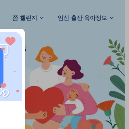
쯤 챌린지
임신 출산 육아정보