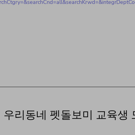
hCtgry=&searchCnd=all&searchKrwd=&integrDeptC
반기 우리동네 펫돌보미 교육생