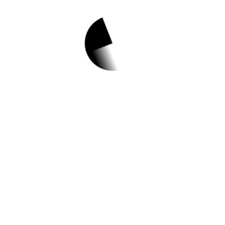
1.
선유로운 원데이 클
래스(10월) 참여자
모집 안내
✅ 지원 소식 상세 보기 ▼
https://www.hometip.so/bridge/선유로운 원
데이 클래스(10월) 참여자 모집 안내/?
url=https://www.ydp.go.kr/www/selectBbs
NttView.do?
bbsNo=40&nttNo=376818&&pageUnit=1
0&key=2848&pageIndex=1