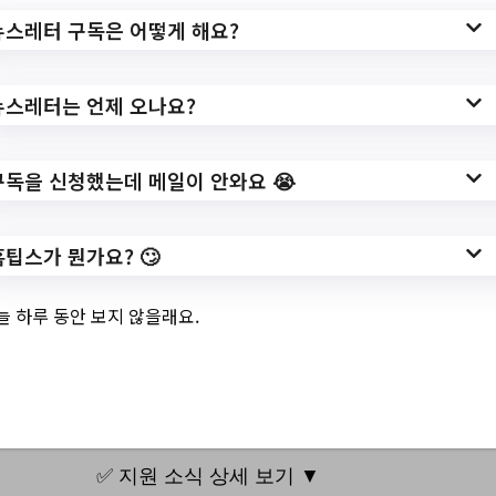
NttView.do?
뉴스레터 구독은 어떻게 해요?
bbsNo=40&nttNo=376817&&pageUnit=1
0&key=2848&pageIndex=1
뉴스레터는 언제 오나요?
작성일: 2023-09-15 ~
구독을 신청했는데 메일이 안와요 😭
3.
2023년 추석맞이(9
홈팁스가 뭔가요? 🙄
월) 어울림장터 개장
늘 하루 동안 보지 않을래요.
안내
✅ 지원 소식 상세 보기 ▼