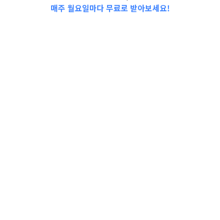
매주 월요일마다 무료로 받아보세요!
📩Top 3 소식❕