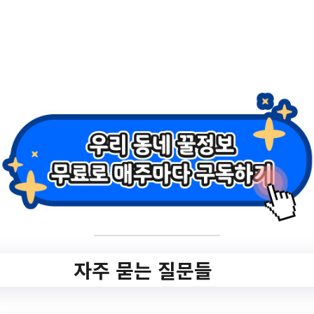
작성일: 2023-09-15 ~
2.
청년 전세보증금반
환보증 보증료 지원
안내
✅ 지원 소식 상세 보기 ▼
자주 묻는 질문들
https://www.hometip.so/bridge/청년 전세보
증금반환보증 보증료 지원 안내/?
url=https://www.ydp.go.kr/www/selectBbs