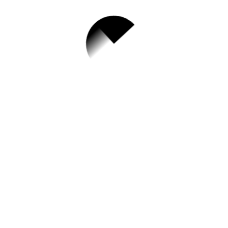
1.
2023년 도시정책과
기간제 근로자 모집
공고
✅ 지원 소식 상세 보기 ▼
https://www.hometip.so/bridge/2023년 도
시정책과 기간제 근로자 모집 공고/?
url=https://www.siheung.go.kr/main/saeol/g
osi/list.do?mId=0401040100
작성일: 2023-09-08 ~