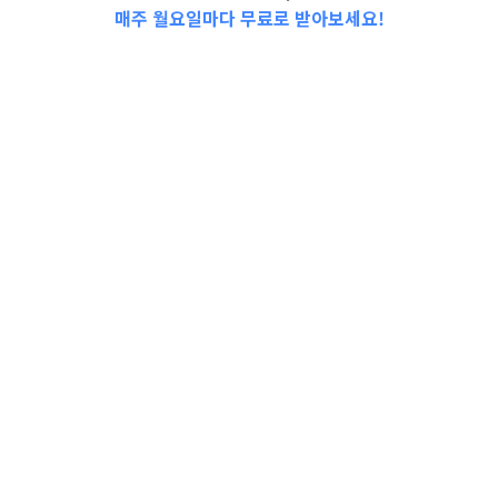
매주 월요일마다 무료로 받아보세요!
📩Top 3 소식❕