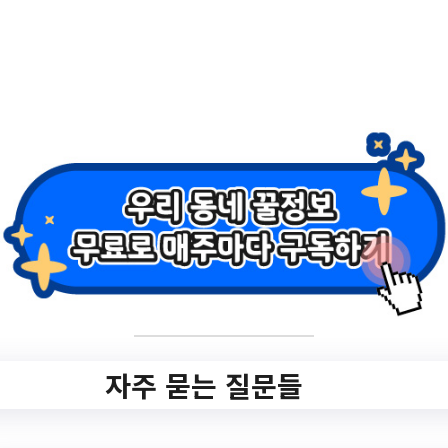
2.
2023-2024 인플루
엔자(독감) 무료 예
방접종 안내
✅ 지원 소식 상세 보기 ▼
https://www.hometip.so/bridge/2023-
2024 인플루엔자(독감) 무료 예방접종 안
내/?
url=https://www.siheung.go.kr/main/bbs/lis
자주 묻는 질문들
t.do?ptIdx=46&mId=0401010000
작성일: 2023-09-08 ~