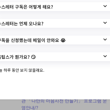
뉴스레터 구독은 어떻게 해요?
3.
소래빛도서관 「나
뉴스레터는 언제 오나요?
만의 마음사전 만들
구독을 신청했는데 메일이 안와요 😭
기」 프로그램 운영
안내
홈팁스가 뭔가요? 🙄
늘 하루 동안 보지 않을래요.
✅ 지원 소식 상세 보기 ▼
https://www.hometip.so/bridge/소래빛도서
관 「나만의 마음사전 만들기」 프로그램 운
영안내/?