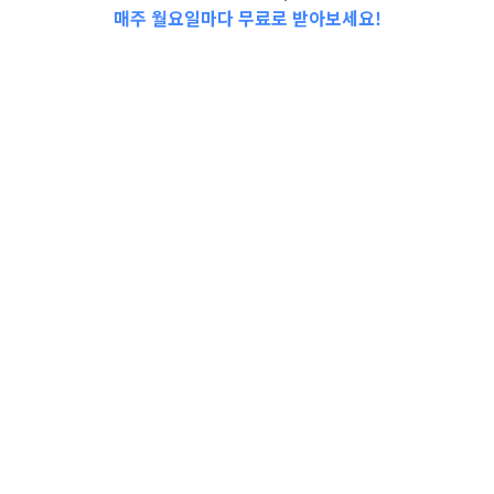
매주 월요일마다 무료로 받아보세요!
📩Top 3 소식❕