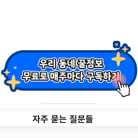
2.
중앙 읽고 싶은 책
서점에서 바로바로
「희망도서 지역서
점 바로대출」 운영
알림 (10.4.~)
자주 묻는 질문들
✅ 지원 소식 상세 보기 ▼
https://www.hometip.so/bridge/중앙 읽고