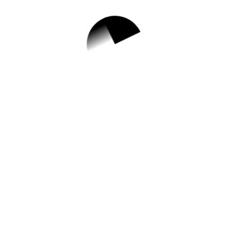
1.
2023년 성남시 독감
예방 무료접종 일정
및 지정의료기관 안
내
✅ 지원 소식 상세 보기 ▼
https://www.hometip.so/bridge/2023년 성
남시 독감 예방 무료접종 일정 및 지정의료
기관 안내/?
url=https://www.seongnam.go.kr/city/1000
052/30001/bbsList.do
작성일: 2023-09-08 ~