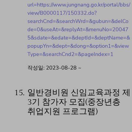
url=https://www.jungnang.go.kr/portal/bbs/
view/B0000117/150332.do?
searchCnd=&searchWrd=&gubun=&delCo
de=0&useAt=&replyAt=&menuNo=20047
5&sdate=&edate=&deptId=&deptName=&
popupYn=&dept=&dong=&option1=&view
Type=&searchCnd2=&pageIndex=1
작성일: 2023-08-28 ~
15.
일반경비원 신임교육과정 제
3기 참가자 모집(중장년층
취업지원 프로그램)