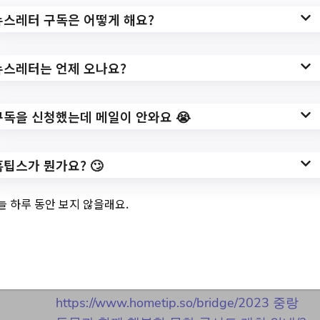
searchCnd=&searchWrd=&gubun=&delCo
뉴스레터 구독은 어떻게 해요?
de=0&useAt=&replyAt=&menuNo=40049
2&sdate=&edate=&deptId=&deptName=&
popupYn=&dept=&dong=&option1=&view
뉴스레터는 언제 오나요?
Type=&searchCnd2=&pageIndex=1
구독을 신청했는데 메일이 안와요 😭
작성일: 2023-08-29 ~
홈팁스가 뭔가요? 🙄
3.
2023 중랑 동물과 함께 행복
한 문화 콘서트 개최 안내
늘 하루 동안 보지 않을래요.
✅ 지원 소식 상세 보기 ▼
https://www.hometip.so/bridge/2023 중랑