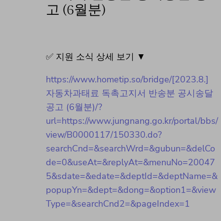
고 (6월분)
✅ 지원 소식 상세 보기 ▼
https://www.hometip.so/bridge/[2023.8.]
자동차과태료 독촉고지서 반송분 공시송달
공고 (6월분)/?
url=https://www.jungnang.go.kr/portal/bbs/
view/B0000117/150330.do?
searchCnd=&searchWrd=&gubun=&delCo
de=0&useAt=&replyAt=&menuNo=20047
5&sdate=&edate=&deptId=&deptName=&
popupYn=&dept=&dong=&option1=&view
Type=&searchCnd2=&pageIndex=1