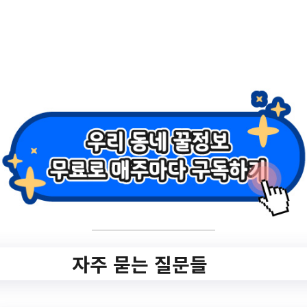
작성일: 2023-08-29 ~
2.
코로나19 4단계 전환에 따른
선별진료소 PCR 검사대상
변경 안내 (23. 8. 31.~)
✅ 지원 소식 상세 보기 ▼
https://www.hometip.so/bridge/코로나19 4
단계 전환에 따른 선별진료소 PCR 검사대상
변경 안내 (23. 8. 31.~)/?
자주 묻는 질문들
url=https://www.jungnang.go.kr/health/bbs
/view/B0000173/30906.do?