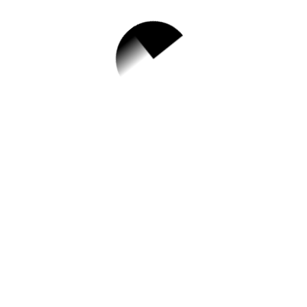
1.
[중랑] 2023 우리가치 인문동
행 : 한국과 세계의 인문 "대
화"
✅ 지원 소식 상세 보기 ▼
https://www.hometip.so/bridge/[중랑]
2023 우리가치 인문동행 : 한국과 세계의 인
문 "대화"/?
url=https://www.jungnanglib.seoul.kr/librar
y/index.php?
g_page=community&m_page=community0
1&libCho=TOL&page=1&bb_code=16960
&view=read&wd=1