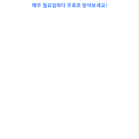
매주 월요일마다 무료로 받아보세요!
📩Top 3 소식❕