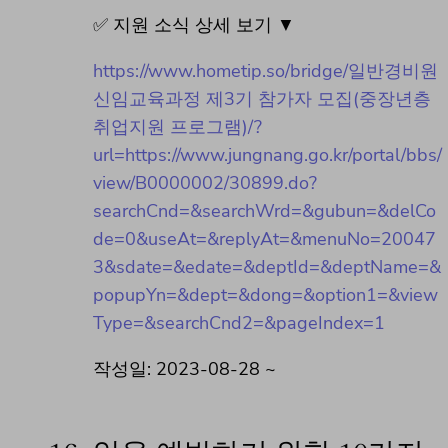
✅ 지원 소식 상세 보기 ▼
https://www.hometip.so/bridge/일반경비원
신임교육과정 제3기 참가자 모집(중장년층
취업지원 프로그램)/?
url=https://www.jungnang.go.kr/portal/bbs/
view/B0000002/30899.do?
searchCnd=&searchWrd=&gubun=&delCo
de=0&useAt=&replyAt=&menuNo=20047
3&sdate=&edate=&deptId=&deptName=&
popupYn=&dept=&dong=&option1=&view
Type=&searchCnd2=&pageIndex=1
작성일: 2023-08-28 ~