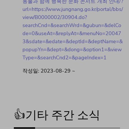
동물과 함께 행복한 문화 콘서트 개최 안내/?
url=https://www.jungnang.go.kr/portal/bbs/
view/B0000002/30904.do?
searchCnd=&searchWrd=&gubun=&delCo
de=0&useAt=&replyAt=&menuNo=20047
3&sdate=&edate=&deptId=&deptName=&
popupYn=&dept=&dong=&option1=&view
Type=&searchCnd2=&pageIndex=1
작성일: 2023-08-29 ~
👍기타 주간 소식