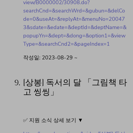
view/B0000002/30908.do?
searchCnd=&searchWrd=&gubun=&delCo
de=0&useAt=&replyAt=&menuNo=20047
3&sdate=&edate=&deptId=&deptName=&
popupYn=&dept=&dong=&option1=&view
Type=&searchCnd2=&pageIndex=1
작성일: 2023-08-29 ~
9.
[상봉] 독서의 달 「그림책 타
고 씽씽」
✅ 지원 소식 상세 보기 ▼