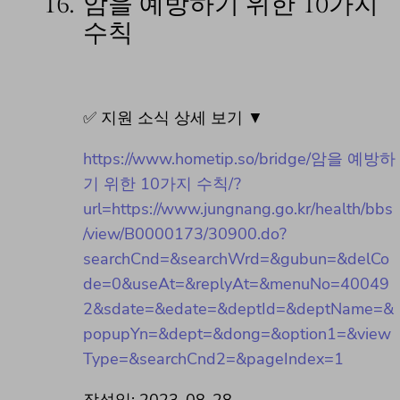
16.
암을 예방하기 위한 10가지
수칙
✅ 지원 소식 상세 보기 ▼
https://www.hometip.so/bridge/암을 예방하
기 위한 10가지 수칙/?
url=https://www.jungnang.go.kr/health/bbs
/view/B0000173/30900.do?
searchCnd=&searchWrd=&gubun=&delCo
de=0&useAt=&replyAt=&menuNo=40049
2&sdate=&edate=&deptId=&deptName=&
popupYn=&dept=&dong=&option1=&view
Type=&searchCnd2=&pageIndex=1