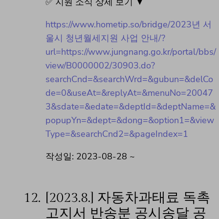
✅ 지원 소식 상세 보기 ▼
https://www.hometip.so/bridge/2023년 서
울시 청년월세지원 사업 안내/?
url=https://www.jungnang.go.kr/portal/bbs/
view/B0000002/30903.do?
searchCnd=&searchWrd=&gubun=&delCo
de=0&useAt=&replyAt=&menuNo=20047
3&sdate=&edate=&deptId=&deptName=&
popupYn=&dept=&dong=&option1=&view
Type=&searchCnd2=&pageIndex=1
작성일: 2023-08-28 ~
12.
[2023.8.] 자동차과태료 독촉
고지서 반송분 공시송달 공