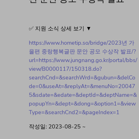
✅ 지원 소식 상세 보기 ▼
https://www.hometip.so/bridge/2023년 가
을편 중랑행복글판 문안 공모 수상작 발표/?
url=https://www.jungnang.go.kr/portal/bbs/
view/B0000117/150318.do?
searchCnd=&searchWrd=&gubun=&delCo
de=0&useAt=&replyAt=&menuNo=20047
5&sdate=&edate=&deptId=&deptName=&
popupYn=&dept=&dong=&option1=&view
Type=&searchCnd2=&pageIndex=1
작성일: 2023-08-25 ~