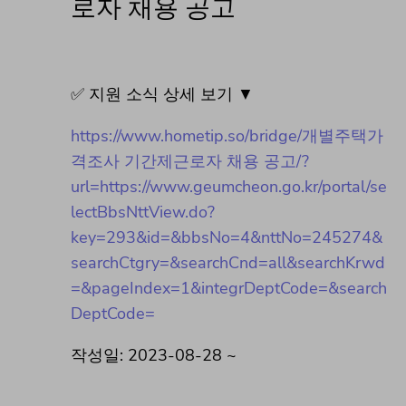
로자 채용 공고
✅ 지원 소식 상세 보기 ▼
https://www.hometip.so/bridge/개별주택가
격조사 기간제근로자 채용 공고/?
url=https://www.geumcheon.go.kr/portal/se
lectBbsNttView.do?
key=293&id=&bbsNo=4&nttNo=245274&
searchCtgry=&searchCnd=all&searchKrwd
=&pageIndex=1&integrDeptCode=&search
DeptCode=
작성일: 2023-08-28 ~