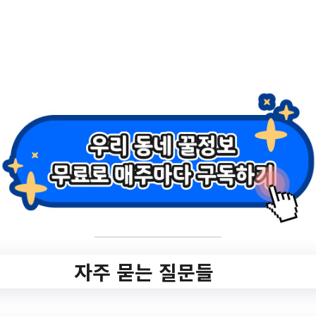
'인문학 특강'
✅ 지원 소식 상세 보기 ▼
https://www.hometip.so/bridge/[가산]
(9/12)독서의 달 기념 '인문학 특강'/?
url=https://geumcheonlib.seoul.kr/geumche
onlib/uce/programList.do?selfId=1090
작성일: 2023-08-29 ~ 2023-09-08
3.
[가산] (9/15)독서의 달 기념
자주 묻는 질문들
'인문학 특강'