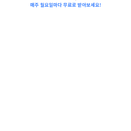
매주 월요일마다 무료로 받아보세요!
📩Top 3 소식❕