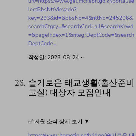
url=https://www.geumcheon.go.kr/portal/se
lectBbsNttView.do?
key=293&id=&bbsNo=4&nttNo=245206&
searchCtgry=&searchCnd=all&searchKrwd
=&pageIndex=1&integrDeptCode=&search
DeptCode=
작성일: 2023-08-24 ~
26.
슬기로운 태교생활(출산준비
교실) 대상자 모집안내
✅ 지원 소식 상세 보기 ▼
https://www.hometip.so/bridge/슬기로운 태