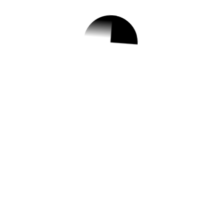
1.
[미래향기] 소문책 (소리내어
문해력 기르는 책읽기)
✅ 지원 소식 상세 보기 ▼
https://www.hometip.so/bridge/[미래향기]
소문책 (소리내어 문해력 기르는 책읽기)/?
url=https://geumcheonlib.seoul.kr/geumche
onlib/uce/programList.do?selfId=1090
작성일: 2023-08-30 ~ 2023-09-05
2.
[가산] (9/12)독서의 달 기념