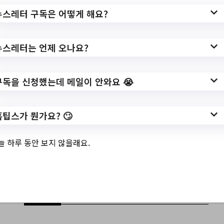
뉴스레터 구독은 어떻게 해요?
✅ 지원 소식 상세 보기 ▼
https://www.hometip.so/bridge/[가산]
뉴스레터는 언제 오나요?
(9/15)독서의 달 기념 '인문학 특강'/?
url=https://geumcheonlib.seoul.kr/geumche
구독을 신청했는데 메일이 안와요 😭
onlib/uce/programList.do?selfId=1090
작성일: 2023-08-29 ~ 2023-09-08
홈팁스가 뭔가요? 🙄
늘 하루 동안 보지 않을래요.
👍기타 주간 소식