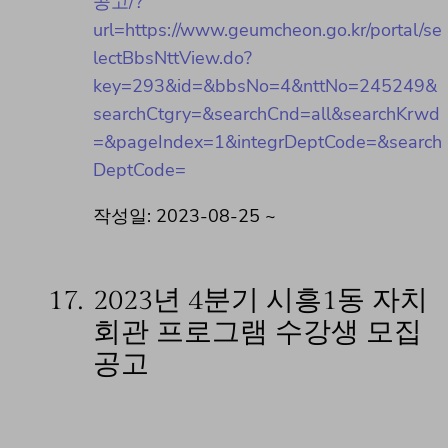
공고/?
url=https://www.geumcheon.go.kr/portal/se
lectBbsNttView.do?
key=293&id=&bbsNo=4&nttNo=245249&
searchCtgry=&searchCnd=all&searchKrwd
=&pageIndex=1&integrDeptCode=&search
DeptCode=
작성일: 2023-08-25 ~
17.
2023년 4분기 시흥1동 자치
회관 프로그램 수강생 모집
공고