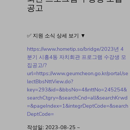
공고
✅ 지원 소식 상세 보기 ▼
https://www.hometip.so/bridge/2023년 4
분기 시흥4동 자치회관 프로그램 수강생 모
집공고/?
url=https://www.geumcheon.go.kr/portal/se
lectBbsNttView.do?
key=293&id=&bbsNo=4&nttNo=245254&
searchCtgry=&searchCnd=all&searchKrwd
=&pageIndex=1&integrDeptCode=&search
DeptCode=
작성일: 2023-08-25 ~