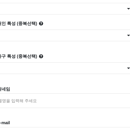
1.
활기찬 일상생활!
'체력관리로 건강한
몸' 만드세요~ [체력
측정 및 운동상담]
✅ 지원 소식 상세 보기 ▼
https://www.hometip.so/bridge/활기찬 일상
생활! '체력관리로 건강한 몸' 만드세요~ [체
력측정 및 운동상담]/?
url=https://www.dongjak.go.kr/healthcare/b