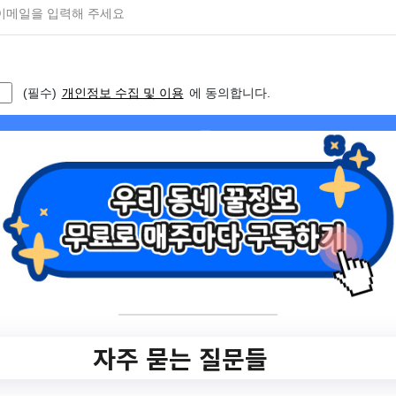
bs/B0000022/view.do?
nttId=10667344&siteSe=healthcare&men
uNo=300169&pageIndex=1
작성일: 2023-08-23 ~
2.
동작구육아종합지
원센터 대체교사 채
용공고
자주 묻는 질문들
✅ 지원 소식 상세 보기 ▼