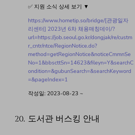
✅ 지원 소식 상세 보기 ▼
https://www.hometip.so/bridge/[관광일자
리센터] 2023년 6차 채용매칭데이/?
url=https://job.seoul.go.kr/dongjak/re/custm
r_cntr/ntce/RegionNotice.do?
method=getRegionNotice&noticeCmmnSe
No=1&bbscttSn=14623&fileyn=Y&searchC
ondition=&gubunSearch=&searchKeyword
=&pageIndex=1
작성일: 2023-08-23 ~
20.
도서관 버스킹 안내