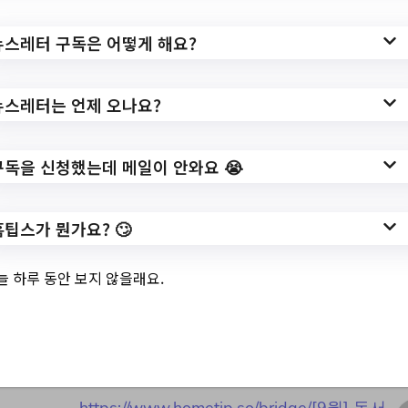
https://www.hometip.so/bridge/동작구육아
종합지원센터 대체교사 채용공고/?
뉴스레터 구독은 어떻게 해요?
url=https://www.dccic.go.kr/html/sub/index.
php?current=1&pno=060101
뉴스레터는 언제 오나요?
작성일: 2023-08-22 ~
구독을 신청했는데 메일이 안와요 😭
3.
[9월] 독서문화프로
홈팁스가 뭔가요? 🙄
그램 안내
늘 하루 동안 보지 않을래요.
✅ 지원 소식 상세 보기 ▼