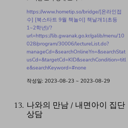
https://www.hometip.so/bridge/[온라인접
수] [북스타트 9월 책놀이] 책날개1(초등
1~2학년)/?
url=https://lib.gwanak.go.kr/galib/menu/10
028/program/30006/lectureList.do?
manageCd=&searchOnlineYn=&searchStat
usCd=&targetCd=KID&searchCondition=titl
e&searchKeyword=#none
작성일: 2023-08-23 ~ 2023-08-29
13.
나와의 만남 / 내면아이 집단
상담