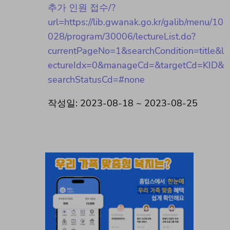
추가 인원 접수/?
url=https://lib.gwanak.go.kr/galib/menu/10
028/program/30006/lectureList.do?
currentPageNo=1&searchCondition=title&l
ectureIdx=0&manageCd=&targetCd=KID&
searchStatusCd=#none
작성일: 2023-08-18 ~ 2023-08-25