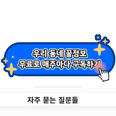
2.
[1인가구] 부채관리
교육 참여자 모집
✅ 지원 소식 상세 보기 ▼
https://www.hometip.so/bridge/[1인가구]
부채관리교육 참여자 모집/?
url=https://gwanak.familynet.or.kr/center/la
y1/program/S295T322C449/receipt/view.d
자주 묻는 질문들
o?seq=167992
작성일: 2023-08-23 ~ 2023-09-06