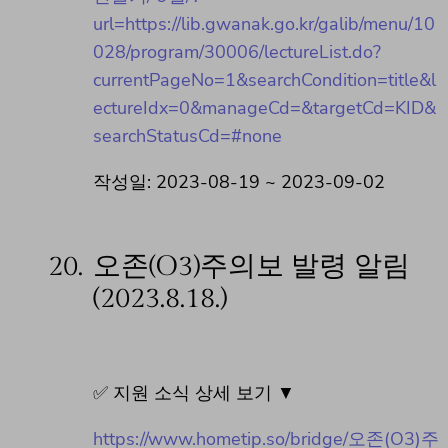
url=https://lib.gwanak.go.kr/galib/menu/10
028/program/30006/lectureList.do?
currentPageNo=1&searchCondition=title&l
ectureIdx=0&manageCd=&targetCd=KID&
searchStatusCd=#none
작성일: 2023-08-19 ~ 2023-09-02
20.
오존(O3)주의보 발령 알림
(2023.8.18.)
✅ 지원 소식 상세 보기 ▼
https://www.hometip.so/bridge/오존(O3)주