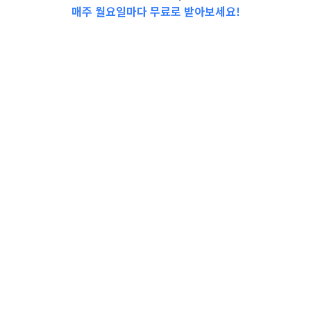
매주 월요일마다 무료로 받아보세요!
📩Top 3 소식❕