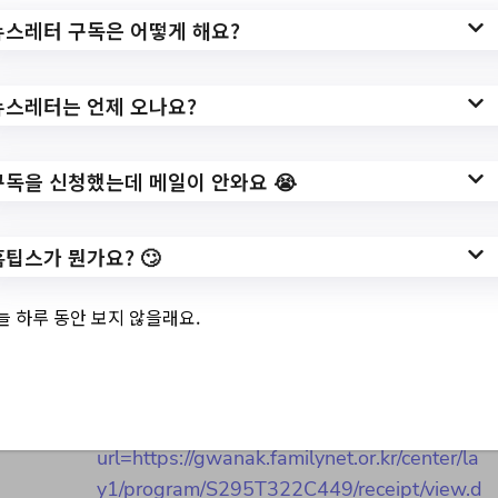
뉴스레터 구독은 어떻게 해요?
3.
[1인가구] 2023 편안
뉴스레터는 언제 오나요?
할결심_취향의발견
구독을 신청했는데 메일이 안와요 😭
참여자 모집
홈팁스가 뭔가요? 🙄
✅ 지원 소식 상세 보기 ▼
늘 하루 동안 보지 않을래요.
https://www.hometip.so/bridge/[1인가구]
2023 편안할결심_취향의발견 참여자 모
집/?
url=https://gwanak.familynet.or.kr/center/la
y1/program/S295T322C449/receipt/view.d