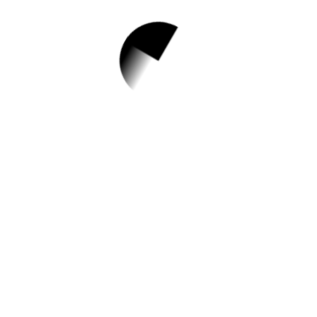
1.
2023 관악상호문화
축제
✅ 지원 소식 상세 보기 ▼
https://www.hometip.so/bridge/2023 관악
상호문화축제/?
url=https://gwanak.familynet.or.kr/center/la
y1/program/S295T322C449/receipt/view.d
o?seq=168083
작성일: 2023-08-24 ~ 2023-09-17