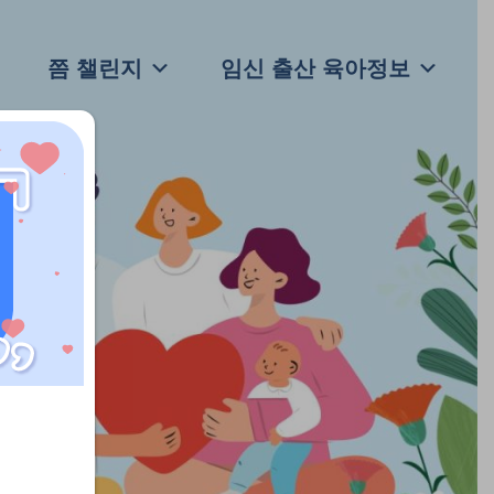
쯤 챌린지
임신 출산 육아정보