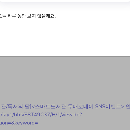
오늘 하루 동안 보지 않을래요.
독서의 달]<스마트도
NS이벤트> 안내
e/[스마트도서관/독서의 달]<스마트도서관 두배로데이 SNS이벤트> 
nter/lay1/bbs/S8T49C37/H/1/view.do?
tion=&keyword=