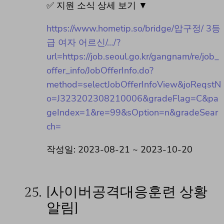
✅ 지원 소식 상세 보기 ▼
https://www.hometip.so/bridge/압구정/ 3등
급 여자 어르신/…/?
url=https://job.seoul.go.kr/gangnam/re/job_
offer_info/JobOfferInfo.do?
method=selectJobOfferInfoView&joReqstN
o=J323202308210006&gradeFlag=C&pa
geIndex=1&re=99&sOption=n&gradeSear
ch=
작성일: 2023-08-21 ~ 2023-10-20
25.
[사이버공격대응훈련 상황
알림]