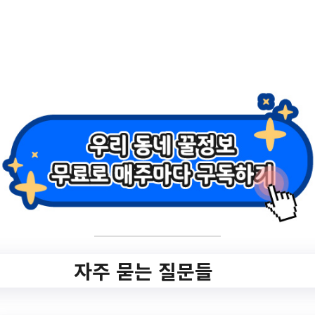
amily/board/gngfamily_program/791/view.
do?mid=gngfamily_program
작성일: 2023-08-21 ~
2.
2023년 「사회적 약
자의 반려동물 돌봄
서비스 및 우리동네
펫위탁소」 홍보
자주 묻는 질문들
✅ 지원 소식 상세 보기 ▼