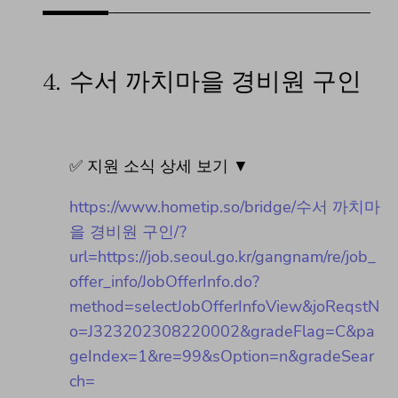
4.
수서 까치마을 경비원 구인
✅ 지원 소식 상세 보기 ▼
https://www.hometip.so/bridge/수서 까치마
을 경비원 구인/?
url=https://job.seoul.go.kr/gangnam/re/job_
offer_info/JobOfferInfo.do?
method=selectJobOfferInfoView&joReqstN
o=J323202308220002&gradeFlag=C&pa
geIndex=1&re=99&sOption=n&gradeSear
ch=