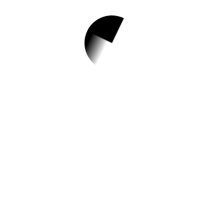
1.
[맞벌이가정지원사
업] 가족활동 단짠가
족 -초코 프레첼과
자 만들기-
✅ 지원 소식 상세 보기 ▼
https://www.hometip.so/bridge/[맞벌이가
정지원사업] 가족활동 단짠가족 -초코 프레
첼과자 만들기-/?
url=https://www.gangnam.go.kr/office/gngf