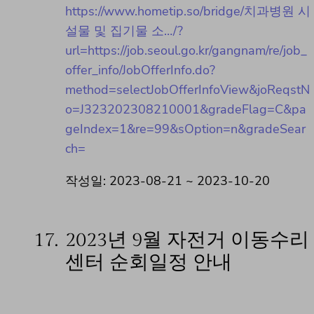
https://www.hometip.so/bridge/치과병원 시
설물 및 집기물 소…/?
url=https://job.seoul.go.kr/gangnam/re/job_
offer_info/JobOfferInfo.do?
method=selectJobOfferInfoView&joReqstN
o=J323202308210001&gradeFlag=C&pa
geIndex=1&re=99&sOption=n&gradeSear
ch=
작성일: 2023-08-21 ~ 2023-10-20
17.
2023년 9월 자전거 이동수리
센터 순회일정 안내