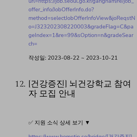
url=https://job.seoul.go.kr/gangnam/re/job_
offer_info/JobOfferInfo.do?
method=selectJobOfferInfoView&joReqstN
o=J323202308220003&gradeFlag=C&pa
geIndex=1&re=99&sOption=n&gradeSear
ch=
작성일: 2023-08-22 ~ 2023-10-21
12.
[건강증진] 뇌건강학교 참여
자 모집 안내
✅ 지원 소식 상세 보기 ▼
https://www.hometip.so/bridge/[건강증진]