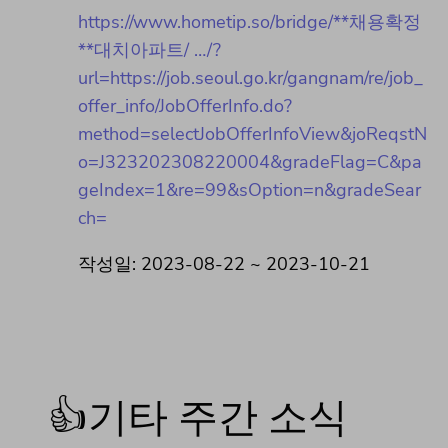
https://www.hometip.so/bridge/**채용확정
**대치아파트/ …/?
url=https://job.seoul.go.kr/gangnam/re/job_
offer_info/JobOfferInfo.do?
method=selectJobOfferInfoView&joReqstN
o=J323202308220004&gradeFlag=C&pa
geIndex=1&re=99&sOption=n&gradeSear
ch=
작성일: 2023-08-22 ~ 2023-10-21
👍기타 주간 소식