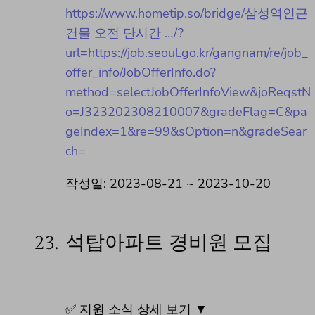
https://www.hometip.so/bridge/삼성역인근
건물 오전 단시간 …/?
url=https://job.seoul.go.kr/gangnam/re/job_
offer_info/JobOfferInfo.do?
method=selectJobOfferInfoView&joReqstN
o=J323202308210007&gradeFlag=C&pa
geIndex=1&re=99&sOption=n&gradeSear
ch=
작성일: 2023-08-21 ~ 2023-10-20
23.
석탑아파트 경비원 모집
✅ 지원 소식 상세 보기 ▼