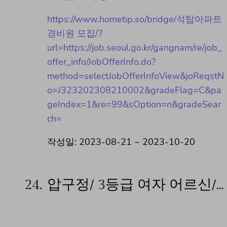
https://www.hometip.so/bridge/석탑아파트
경비원 모집/?
url=https://job.seoul.go.kr/gangnam/re/job_
offer_info/JobOfferInfo.do?
method=selectJobOfferInfoView&joReqstN
o=J323202308210002&gradeFlag=C&pa
geIndex=1&re=99&sOption=n&gradeSear
ch=
작성일: 2023-08-21 ~ 2023-10-20
24.
압구정/ 3등급 여자 어르신/…