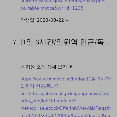
url=http://www.gnva.org/bbs/board.php?
bo_table=notice&wr_id=1235
작성일: 2023-08-22 ~
7.
[1일 6시간/일원역 인근/독…
✅ 지원 소식 상세 보기 ▼
https://www.hometip.so/bridge/[1일 6시간/
일원역 인근/독…/?
url=https://job.seoul.go.kr/gangnam/re/job_
offer_info/JobOfferInfo.do?
method=selectJobOfferInfoView&joReqstN
o=J323202308220006&gradeFlag=C&pa