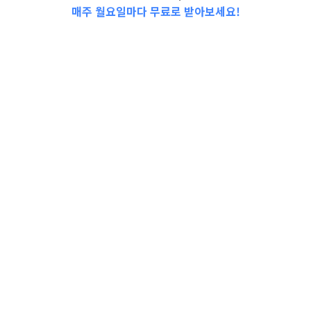
매주 월요일마다 무료로 받아보세요!
📩Top 3 소식❕