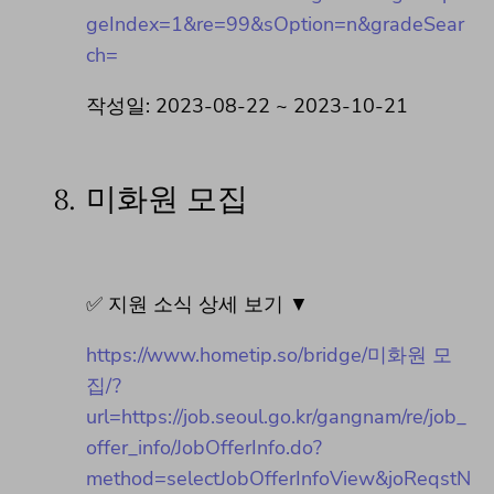
geIndex=1&re=99&sOption=n&gradeSear
ch=
작성일: 2023-08-22 ~ 2023-10-21
8.
미화원 모집
✅ 지원 소식 상세 보기 ▼
https://www.hometip.so/bridge/미화원 모
집/?
url=https://job.seoul.go.kr/gangnam/re/job_
offer_info/JobOfferInfo.do?
method=selectJobOfferInfoView&joReqstN