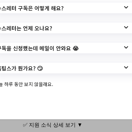
뉴스레터 구독은 어떻게 해요?
https://www.hometip.so/bridge/2023년
「사회적 약자의 반려동물 돌봄서비스 및 우
리동네 펫위탁소」 홍보/?
뉴스레터는 언제 오나요?
url=https://www.gangnam.go.kr/board/B_0
00001/1074726/view.do?
구독을 신청했는데 메일이 안와요 😭
mid=ID05_040101&pgno=1&keyfield=bd
m_main_title&deptField=BDM_DEPT_ID
홈팁스가 뭔가요? 🙄
작성일: 2023-08-21 ~
늘 하루 동안 보지 않을래요.
3.
**채용확정 **대치아파트/ …
✅ 지원 소식 상세 보기 ▼