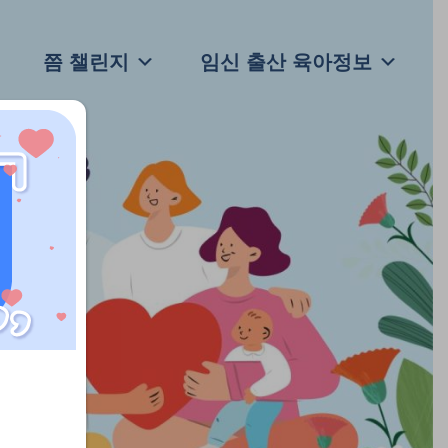
쯤 챌린지
임신 출산 육아정보