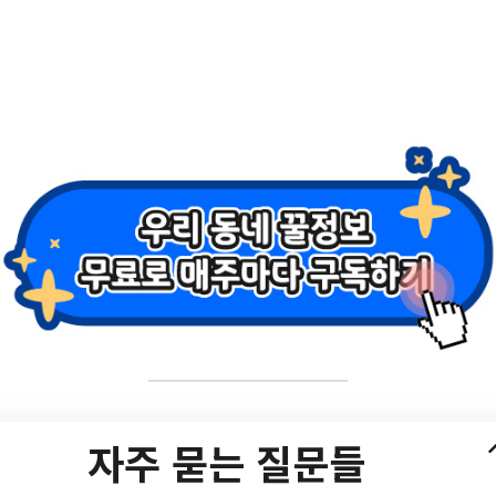
 대출이벤트 <독서복권
9월 독서의달] 대출이벤트 <독서복권> 안내/?
자주 묻는 질문들
s/S8T49C37/H/1/view.do?