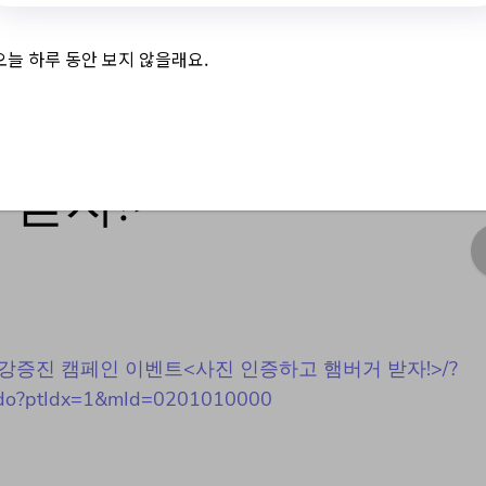
오늘 하루 동안 보지 않을래요.
 캠페인 이벤트<사
받자!>
/청년정신건강증진 캠페인 이벤트<사진 인증하고 햄버거 받자!>/?
list.do?ptIdx=1&mId=0201010000