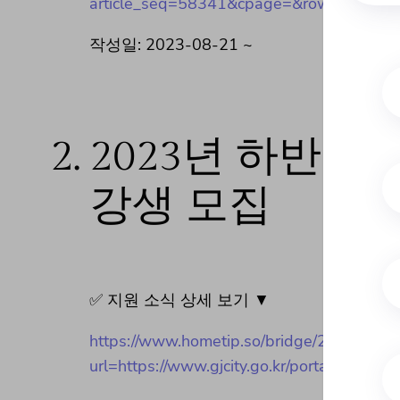
article_seq=58341&cpage=&rows=&condi
작성일: 2023-08-21 ~
2.
2023년 하반기
강생 모집
✅ 지원 소식 상세 보기 ▼
https://www.hometip.so/bridge/2
url=https://www.gjcity.go.kr/portal/bbs/