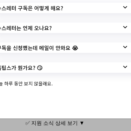
unity/notice?
뉴스레터 구독은 어떻게 해요?
prc=view&n=23&searchWrd=&searchCnd=
&last_date=&first_date=&pg=1
뉴스레터는 언제 오나요?
작성일: 2023-08-15 ~
구독을 신청했는데 메일이 안와요 😭
3.
2023년 남구보건소
홈팁스가 뭔가요? 🙄
기간제근로자(치과
늘 하루 동안 보지 않을래요.
위생사) 채용 재공고
✅ 지원 소식 상세 보기 ▼