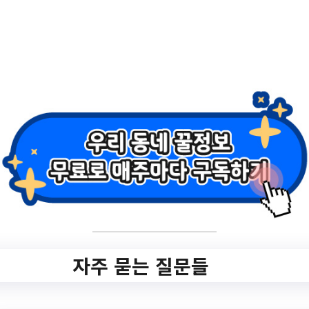
2.
2023 장생포 할매화
가가 코맨트 달아주
는 <뭘 그려도 니맴
> 미술대회
✅ 지원 소식 상세 보기 ▼
https://www.hometip.so/bridge/2023 장생
포 할매화가가 코맨트 달아주는 <뭘 그려도
자주 묻는 질문들
니맴> 미술대회/?
url=https://www.uwcf.or.kr/namguart/comm