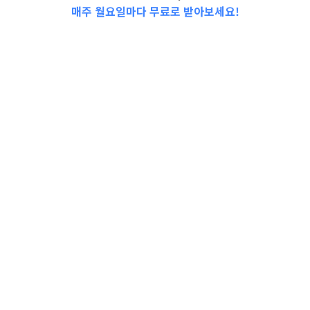
매주 월요일마다 무료로 받아보세요!
📩Top 3 소식❕