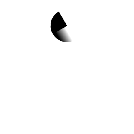
1.
여름방학 맞이 어린
이 무료 불소도포 시
행
✅ 지원 소식 상세 보기 ▼
https://www.hometip.so/bridge/여름방학 맞
이 어린이 무료 불소도포 시행/?
url=https://www.ulsannamgu.go.kr/cop/bbs
/selectBoardArticle.do?
bbsId=namguNews&nttId=370420
작성일: 2023-08-17 ~