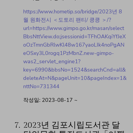
https://www.hometip.so/bridge/2023년 8
월 원화전시 ＜도토리 팬티/ 킁킁 ＞/?
url=https://www.gimpo.go.kr/masan/select
BbsNttView.do;jsessionid=TFhOAKqiYfJeX
oOzTmnGbRlwKl48w167yaoLIk4noPgAN
eOSxy3L0rogq1PzMbnZ.new-gimpo-
was2_servlet_engine1?
key=6990&bbsNo=1524&searchCnd=all&
deleteAt=N&pageUnit=10&pageIndex=1&
nttNo=731344
작성일: 2023-08-17 ~
7.
2023년 김포시립도서관 달