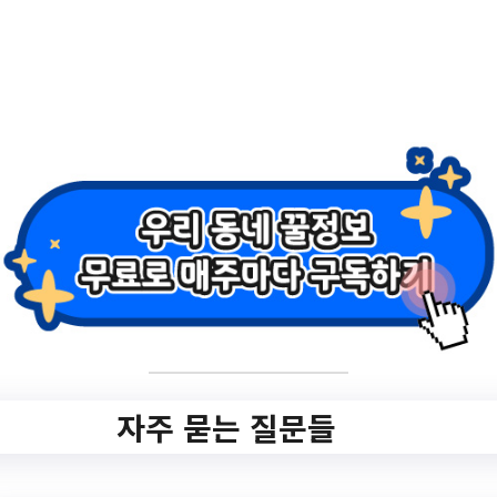
2.
[고촌읍]2023.3기.바
른자세척추운동
✅ 지원 소식 상세 보기 ▼
https://www.hometip.so/bridge/[고촌
읍]2023.3기.바른자세척추운동/?
url=https://gimpo.gseek.kr/member/rl/kimp
oEduCity/apy/apy_offline_view.do?
organ_gbn=KO51&glcIdx=11054
자주 묻는 질문들
작성일: 2023-08-15 ~ 2023-09-04