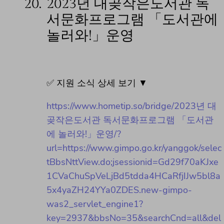
20.
2023년 대곶작은도서관 독
서문화프로그램 「도서관에
놀러와!」운영
✅ 지원 소식 상세 보기 ▼
https://www.hometip.so/bridge/2023년 대
곶작은도서관 독서문화프로그램 「도서관
에 놀러와!」운영/?
url=https://www.gimpo.go.kr/yanggok/selec
tBbsNttView.do;jsessionid=Gd29f70aKJxe
1CVaChuSpVeLjBd5tdda4HCaRfjIJw5bl8a
5x4yaZH24YYa0ZDES.new-gimpo-
was2_servlet_engine1?
key=2937&bbsNo=35&searchCnd=all&del