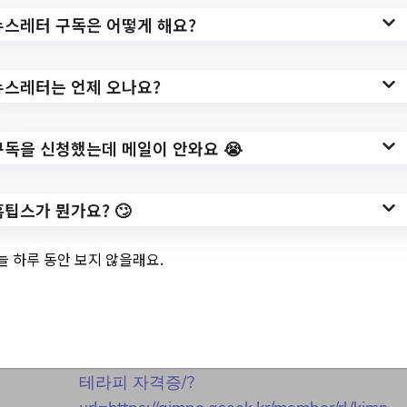
뉴스레터 구독은 어떻게 해요?
3.
[운양동]2023.3기.
뉴스레터는 언제 오나요?
맞춤형화장품실습
및 아로마테라피 자
구독을 신청했는데 메일이 안와요 😭
격증
홈팁스가 뭔가요? 🙄
늘 하루 동안 보지 않을래요.
✅ 지원 소식 상세 보기 ▼
https://www.hometip.so/bridge/[운양
동]2023.3기. 맞춤형화장품실습 및 아로마
테라피 자격증/?