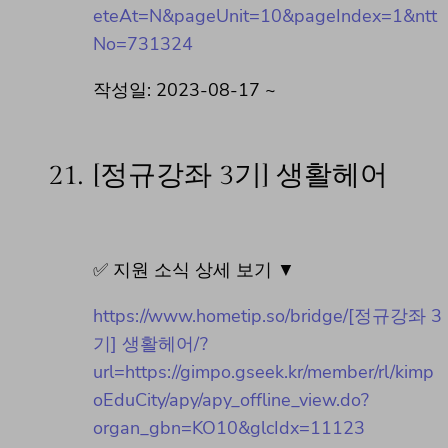
eteAt=N&pageUnit=10&pageIndex=1&ntt
No=731324
작성일: 2023-08-17 ~
21.
[정규강좌 3기] 생활헤어
✅ 지원 소식 상세 보기 ▼
https://www.hometip.so/bridge/[정규강좌 3
기] 생활헤어/?
url=https://gimpo.gseek.kr/member/rl/kimp
oEduCity/apy/apy_offline_view.do?
organ_gbn=KO10&glcIdx=11123