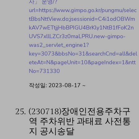
사」 운영/?
url=https://www.gimpo.go.kr/pungmu/selec
tBbsNttView.do;jsessionid=C4i1odOBWm
kAV7wETtjjHbBPIGU4BrKly1NtB1fFoK2n
UVS7xllLZCr3z0maLPRU.new-gimpo-
was2_servlet_engine1?
key=3073&bbsNo=31&searchCnd=all&del
eteAt=N&pageUnit=10&pageIndex=1&ntt
No=731330
작성일: 2023-08-17 ~
25.
(230718)장애인전용주차구
역 주차위반 과태료 사전통
지 공시송달