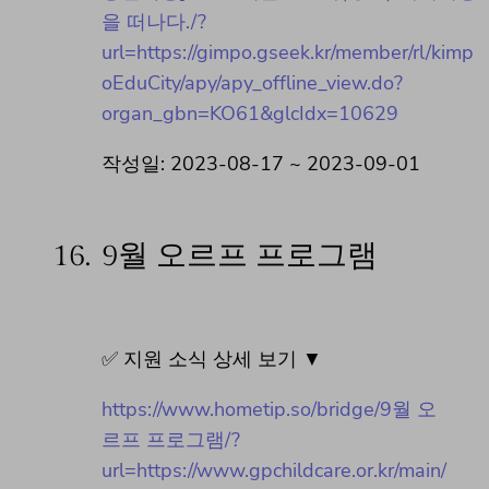
을 떠나다./?
url=https://gimpo.gseek.kr/member/rl/kimp
oEduCity/apy/apy_offline_view.do?
organ_gbn=KO61&glcIdx=10629
작성일: 2023-08-17 ~ 2023-09-01
16.
9월 오르프 프로그램
✅ 지원 소식 상세 보기 ▼
https://www.hometip.so/bridge/9월 오
르프 프로그램/?
url=https://www.gpchildcare.or.kr/main/