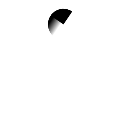
1.
[하성면 온종일특강]
2023 시즌2. 에어로
빅
✅ 지원 소식 상세 보기 ▼
https://www.hometip.so/bridge/[하성면 온
종일특강] 2023 시즌2. 에어로빅/?
url=https://gimpo.gseek.kr/member/rl/kimp
oEduCity/apy/apy_offline_view.do?
organ_gbn=KO55&glcIdx=10596
작성일: 2023-08-17 ~ 2023-08-31