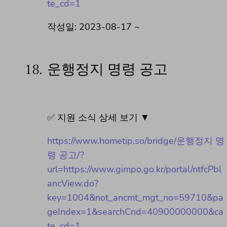
te_cd=1
작성일: 2023-08-17 ~
18.
운행정지 명령 공고
✅ 지원 소식 상세 보기 ▼
https://www.hometip.so/bridge/운행정지 명
령 공고/?
url=https://www.gimpo.go.kr/portal/ntfcPbl
ancView.do?
key=1004&not_ancmt_mgt_no=59710&pa
geIndex=1&searchCnd=40900000000&ca
te_cd=1