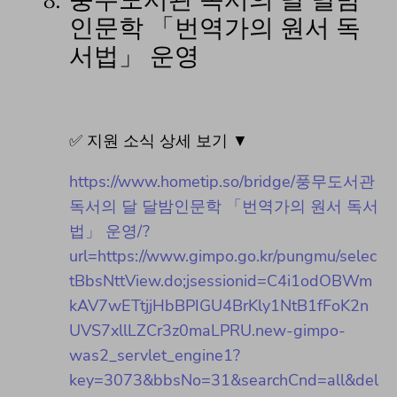
8.
풍무도서관 독서의 달 달밤
인문학 「번역가의 원서 독
서법」 운영
✅ 지원 소식 상세 보기 ▼
https://www.hometip.so/bridge/풍무도서관
독서의 달 달밤인문학 「번역가의 원서 독서
법」 운영/?
url=https://www.gimpo.go.kr/pungmu/selec
tBbsNttView.do;jsessionid=C4i1odOBWm
kAV7wETtjjHbBPIGU4BrKly1NtB1fFoK2n
UVS7xllLZCr3z0maLPRU.new-gimpo-
was2_servlet_engine1?
key=3073&bbsNo=31&searchCnd=all&del