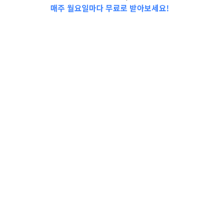
매주 월요일마다 무료로 받아보세요!
📩Top 3 소식❕