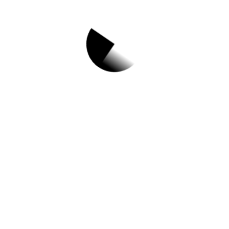
1.
안양여성인력개발
센터 직업상담사 채
용공고
✅ 지원 소식 상세 보기 ▼
https://www.hometip.so/bridge/안양여성인
력개발센터 직업상담사 채용공고/?
url=https://www.anyangcenter.or.kr/page/s
ub3_1.php?id=2648&page=2&mode=read
작성일: 2023-08-10 ~