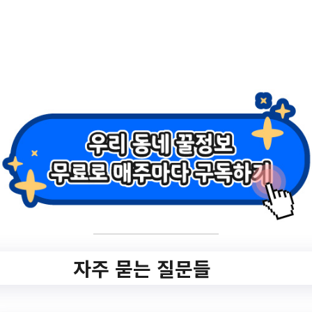
2.
2023년 안양시 반려
동물 문화교실 운영
✅ 지원 소식 상세 보기 ▼
https://www.hometip.so/bridge/2023년 안
양시 반려동물 문화교실 운영/?
url=https://www.anyang.go.kr/main/selectB
bsNttView.do?
key=261&bbsNo=63&nttNo=344418&sea
rchCtgry=&searchKrwd=&pageIndex=1&in
자주 묻는 질문들
tegrDeptCode=
작성일: 2023-08-10 ~