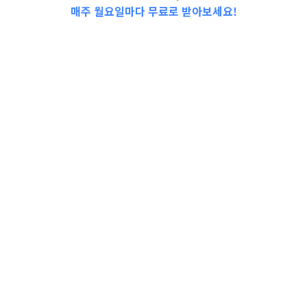
매주 월요일마다 무료로 받아보세요!
📩Top 3 소식❕