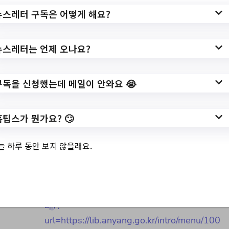
뉴스레터 구독은 어떻게 해요?
뉴스레터는 언제 오나요?
3.
2023년 우리아이 책
정기구독 하반기 신
구독을 신청했는데 메일이 안와요 😭
청자 모집 안내
홈팁스가 뭔가요? 🙄
늘 하루 동안 보지 않을래요.
✅ 지원 소식 상세 보기 ▼
https://www.hometip.so/bridge/2023년 우
리아이 책 정기구독 하반기 신청자 모집 안
내/?
url=https://lib.anyang.go.kr/intro/menu/100