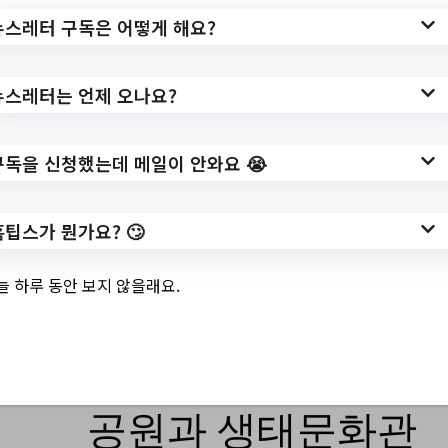
뉴스레터 구독은 어떻게 해요?
https://www.hometip.so/bridge/청주시 권역
별 14개 도서관 문화교실 및 어린이독서회
수강생 모집/?
뉴스레터는 언제 오나요?
url=https://www.cheongju.go.kr/www/selec
tBbsNttView.do?
구독을 신청했는데 메일이 안와요 😭
key=279&bbsNo=40&nttNo=224972&sea
rchCtgry=&searchCnd=all&searchKrwd=&
pageIndex=1&integrDeptCode=
홈팁스가 뭔가요? 🙄
작성일: 2023-08-08 ~
늘 하루 동안 보지 않을래요.
3.
청주시/ 여름방학은
공원과 생태문화관