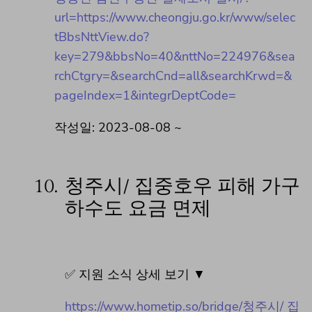
url=https://www.cheongju.go.kr/www/selec
tBbsNttView.do?
key=279&bbsNo=40&nttNo=224976&sea
rchCtgry=&searchCnd=all&searchKrwd=&
pageIndex=1&integrDeptCode=
작성일: 2023-08-08 ~
10.
청주시/ 집중호우 피해 가구
하수도 요금 면제
✅ 지원 소식 상세 보기 ▼
https://www.hometip.so/bridge/청주시/ 집