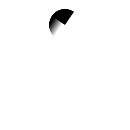
1.
청주시/ 무주택 청
년 전세자금 대출이
자 지원사업 추가 모
집
✅ 지원 소식 상세 보기 ▼
https://www.hometip.so/bridge/청주시/ 무
주택 청년 전세자금 대출이자 지원사업 추가
모집/?
url=https://www.cheongju.go.kr/www/selec
tBbsNttView.do?
key=279&bbsNo=40&nttNo=224974&sea