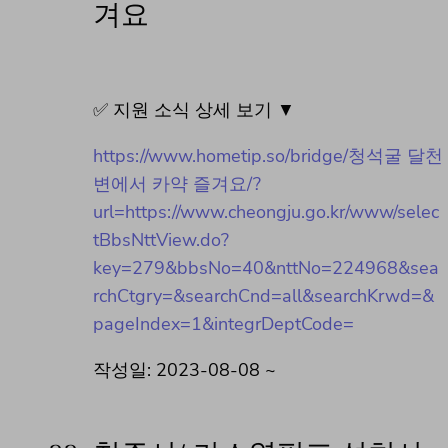
겨요
✅ 지원 소식 상세 보기 ▼
https://www.hometip.so/bridge/청석굴 달천
변에서 카약 즐겨요/?
url=https://www.cheongju.go.kr/www/selec
tBbsNttView.do?
key=279&bbsNo=40&nttNo=224968&sea
rchCtgry=&searchCnd=all&searchKrwd=&
pageIndex=1&integrDeptCode=
작성일: 2023-08-08 ~