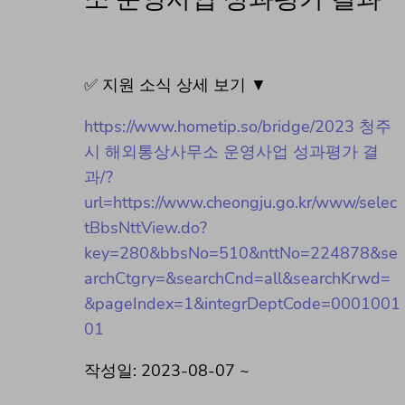
✅ 지원 소식 상세 보기 ▼
https://www.hometip.so/bridge/2023 청주
시 해외통상사무소 운영사업 성과평가 결
과/?
url=https://www.cheongju.go.kr/www/selec
tBbsNttView.do?
key=280&bbsNo=510&nttNo=224878&se
archCtgry=&searchCnd=all&searchKrwd=
&pageIndex=1&integrDeptCode=0001001
01
작성일: 2023-08-07 ~