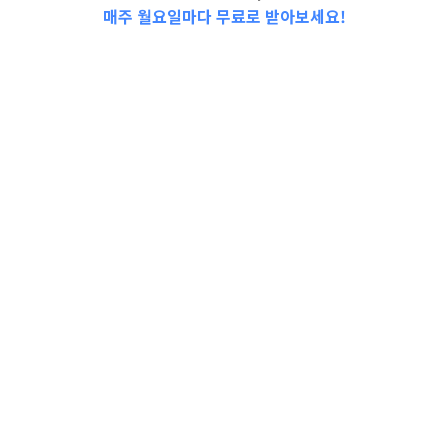
매주 월요일마다 무료로 받아보세요!
📩Top 3 소식❕