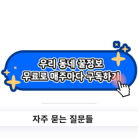
rchCtgry=&searchCnd=all&searchKrwd=&
pageIndex=1&integrDeptCode=
작성일: 2023-08-08 ~
2.
청주시 권역별 14개
도서관 문화교실 및
어린이독서회 수강
생 모집
자주 묻는 질문들
✅ 지원 소식 상세 보기 ▼