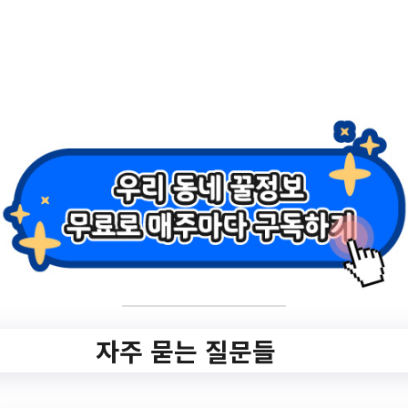
울가족학교 2차 아
동기 부모교실 '우
리/ 잘 키워 볼까요?'
신청접수중
✅ 지원 소식 상세 보기 ▼
https://www.hometip.so/bridge/[가족관계]
2023 서울가족학교 2차 아동기 부모교실
자주 묻는 질문들
'우리/ 잘 키워 볼까요?' 신청접수중/?
url=https://jongno.familynet.or.kr/center/lay
1/program/S295T322C449/receipt/view.do