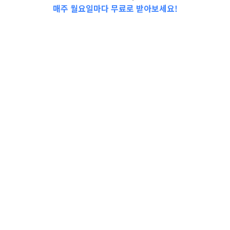
매주 월요일마다 무료로 받아보세요!
📩Top 3 소식❕