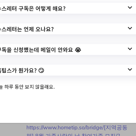
?seq=167511
뉴스레터 구독은 어떻게 해요?
작성일: 2023-08-07 ~ 2023-09-08
뉴스레터는 언제 오나요?
구독을 신청했는데 메일이 안와요 😭
3.
[지역공동체] 8월 가
족사랑의 날 참여가
홈팁스가 뭔가요? 🙄
족 모집
늘 하루 동안 보지 않을래요.
✅ 지원 소식 상세 보기 ▼
https://www.hometip.so/bridge/[지역공동