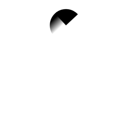
1.
오감발달 요리활동
✅ 지원 소식 상세 보기 ▼
https://www.hometip.so/bridge/오감발달
요리활동/?
url=https://www.jnccic.or.kr/main/main.php?
categoryid=05&menuid=02&groupid=00
작성일: 2023-08-08 ~ 2023-08-31
2.
[가족관계] 2023 서